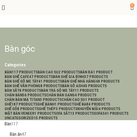
0
Bàn góc
Categories
BÀN
117 PRODUCTS
BÀN CAO SU
2 PRODUCTS
BÀN ĐÁ
1 PRODUCT
BÀN GHẾ CAFE
47 PRODUCTS
BÀN GHẾ GIA ĐÌNH
37 PRODUCTS
BÀN GHẾ GỖ ME TÂY
41 PRODUCTS
BÀN GHẾ NHÀ HÀNG
48 PRODUCTS
BÀN GHẾ VĂN PHÒNG
8 PRODUCTS
BÀN GỖ ASH
40 PRODUCTS
BÀN SẮT
8 PRODUCTS
BÀN TRÀ GỖ ME TÂY
11 PRODUCTS
CHÂN BÀN
56 PRODUCTS
CHÂN BÀN GANG
4 PRODUCTS
CHÂN BÀN MẠ TITAN
3 PRODUCTS
CHÂN CAO SU
1 PRODUCT
GHẾ
187 PRODUCTS
GHẾ BÀNH
1 PRODUCT
GHẾ BAR
4 PRODUCTS
GHẾ GỖ
8 PRODUCTS
GHẾ THÉP
3 PRODUCTS
KHUYẾN MÃI
4 PRODUCTS
MẶT BÀN VENEER
1 PRODUCT
SOFA SẮT
13 PRODUCTS
SOFAS
41 PRODUCTS
UNCATEGORIZED
15 PRODUCTS
Bàn
117
Bàn ăn
47