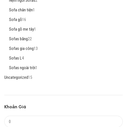
Nệm ngồi Sofas
2
Sofa chân tiện
1
Sofa gỗ
16
Sofa gỗ me tây
1
Sofas băng
22
Sofas gia công
13
Sofas L
4
Sofas ngoài trời
1
Uncategorized
15
Khoản Giá