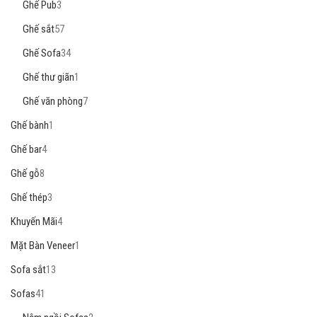
Ghế Pub
3
Ghế sắt
57
Ghế Sofa
34
Ghế thư giãn
1
Ghế văn phòng
7
Ghế bành
1
Ghế bar
4
Ghế gỗ
8
Ghế thép
3
Khuyến Mãi
4
Mặt Bàn Veneer
1
Sofa sắt
13
Sofas
41