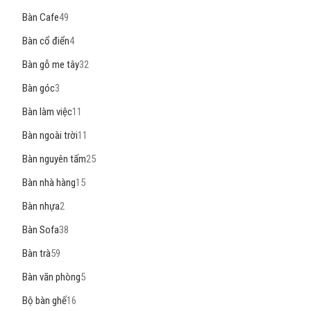
Bàn Cafe
49
Bàn cổ điển
4
Bàn gỗ me tây
32
Bàn góc
3
Bàn làm việc
11
Bàn ngoài trời
11
Bàn nguyên tấm
25
Bàn nhà hàng
15
Bàn nhựa
2
Bàn Sofa
38
Bàn trà
59
Bàn văn phòng
5
Bộ bàn ghế
16