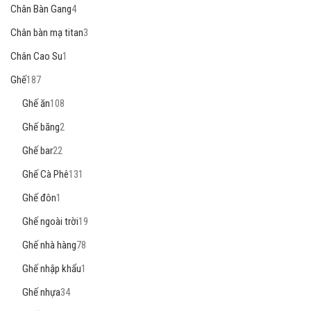
Chân Bàn Gang
4
Chân bàn mạ titan
3
Chân Cao Su
1
Ghế
187
Ghế ăn
108
Ghế băng
2
Ghế bar
22
Ghế Cà Phê
131
Ghế đôn
1
Ghế ngoài trời
19
Ghế nhà hàng
78
Ghế nhập khẩu
1
Ghế nhựa
34