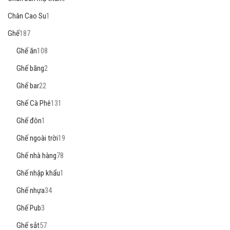
Chân Cao Su
1
Ghế
187
Ghế ăn
108
Ghế băng
2
Ghế bar
22
Ghế Cà Phê
131
Ghế đôn
1
Ghế ngoài trời
19
Ghế nhà hàng
78
Ghế nhập khẩu
1
Ghế nhựa
34
Ghế Pub
3
Ghế sắt
57