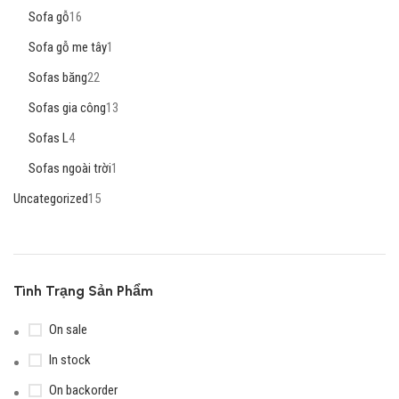
Sofa gỗ
16
Sofa gỗ me tây
1
Sofas băng
22
Sofas gia công
13
Sofas L
4
Sofas ngoài trời
1
Uncategorized
15
Tình Trạng Sản Phẩm
On sale
In stock
On backorder