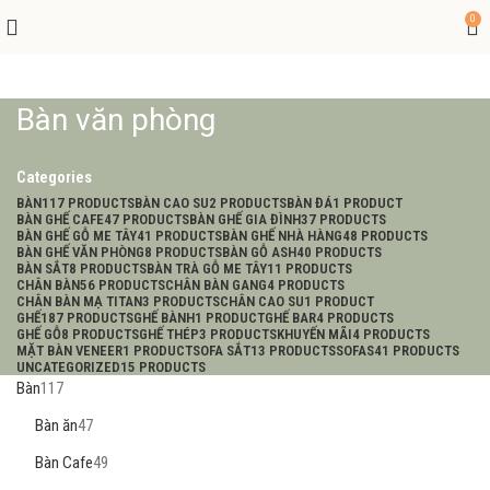
0
Bàn văn phòng
Categories
BÀN
117 PRODUCTS
BÀN CAO SU
2 PRODUCTS
BÀN ĐÁ
1 PRODUCT
BÀN GHẾ CAFE
47 PRODUCTS
BÀN GHẾ GIA ĐÌNH
37 PRODUCTS
BÀN GHẾ GỖ ME TÂY
41 PRODUCTS
BÀN GHẾ NHÀ HÀNG
48 PRODUCTS
BÀN GHẾ VĂN PHÒNG
8 PRODUCTS
BÀN GỖ ASH
40 PRODUCTS
BÀN SẮT
8 PRODUCTS
BÀN TRÀ GỖ ME TÂY
11 PRODUCTS
CHÂN BÀN
56 PRODUCTS
CHÂN BÀN GANG
4 PRODUCTS
CHÂN BÀN MẠ TITAN
3 PRODUCTS
CHÂN CAO SU
1 PRODUCT
GHẾ
187 PRODUCTS
GHẾ BÀNH
1 PRODUCT
GHẾ BAR
4 PRODUCTS
GHẾ GỖ
8 PRODUCTS
GHẾ THÉP
3 PRODUCTS
KHUYẾN MÃI
4 PRODUCTS
MẶT BÀN VENEER
1 PRODUCT
SOFA SẮT
13 PRODUCTS
SOFAS
41 PRODUCTS
UNCATEGORIZED
15 PRODUCTS
Bàn
117
Bàn ăn
47
Bàn Cafe
49