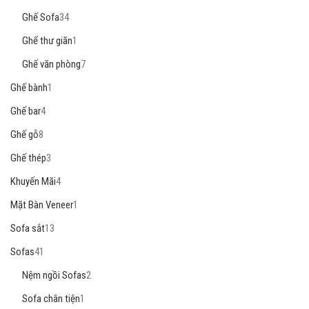
Ghế Sofa
34
Ghế thư giãn
1
Ghế văn phòng
7
Ghế bành
1
Ghế bar
4
Ghế gỗ
8
Ghế thép
3
Khuyến Mãi
4
Mặt Bàn Veneer
1
Sofa sắt
13
Sofas
41
Nệm ngồi Sofas
2
Sofa chân tiện
1