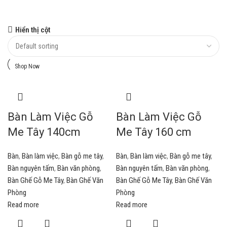
Ghế bọc nệm
Hiển thị cột
Giảm giá 10%
Shop Now
Bàn Làm Việc Gỗ
Bàn Làm Việc Gỗ
Me Tây 140cm
Me Tây 160 cm
Bàn
,
Bàn làm việc
,
Bàn gỗ me tây
,
Bàn
,
Bàn làm việc
,
Bàn gỗ me tây
,
Bàn nguyên tấm
,
Bàn văn phòng
,
Bàn nguyên tấm
,
Bàn văn phòng
,
Bàn Ghế Gỗ Me Tây
,
Bàn Ghế Văn
Bàn Ghế Gỗ Me Tây
,
Bàn Ghế Văn
Phòng
Phòng
Read more
Read more