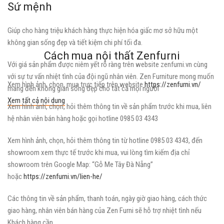
Sứ mệnh
Giúp cho hàng triệu khách hàng thực hiện hóa giấc mơ sở hữu một
không gian sống đẹp và tiết kiệm chi phí tối đa.
Cách mua nội thất Zenfurni
Với giá sản phẩm được niêm yết rõ ràng trên website zenfurni.vn cùng
với sự tư vấn nhiệt tình của đội ngũ nhân viên. Zen Furniture mong muốn
Xem hình ảnh, chọn, mua trực tiếp trên website
https://zenfurni.vn/
mang đến không gian sống đẹp cho tất cả mọi người
Xem tất cả nội dung
Xem hình ảnh, chọn, hỏi thêm thông tin về sản phẩm trước khi mua, liên
hệ nhân viên bán hàng hoặc gọi hotline 0985 03 4343
Xem hình ảnh, chọn, hỏi thêm thông tin từ hotline 0985 03 4343, đến
showroom xem thực tế trước khi mua, vui lòng tìm kiếm địa chỉ
showroom trên Google Map: “Gỗ Me Tây Đà Nẵng”
hoặc
https://zenfurni.vn/lien-he/
Các thông tin về sản phẩm, thanh toán, ngày giờ giao hàng, cách thức
giao hàng, nhân viên bán hàng của Zen Furni sẽ hỗ trợ nhiệt tình nếu
Khách hàng cần.