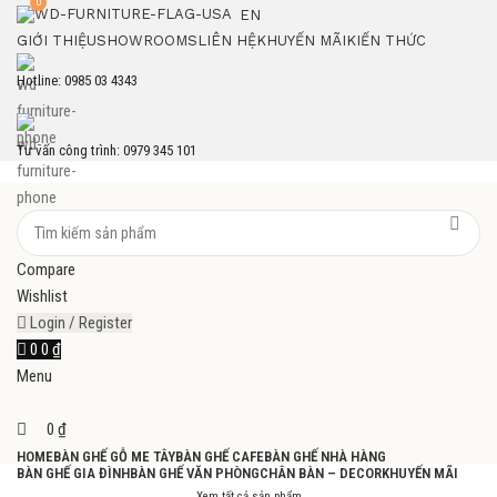
0
EN
GIỚI THIỆU
SHOWROOMS
LIÊN HỆ
KHUYẾN MÃI
KIẾN THỨC
Hotline: 0985 03 4343
Tư vấn công trình: 0979 345 101
Compare
Wishlist
Login / Register
0
0
₫
Menu
0
₫
HOME
BÀN GHẾ GỖ ME TÂY
BÀN GHẾ CAFE
BÀN GHẾ NHÀ HÀNG
BÀN GHẾ GIA ĐÌNH
BÀN GHẾ VĂN PHÒNG
CHÂN BÀN – DECOR
KHUYẾN MÃI
Xem tất cả sản phẩm