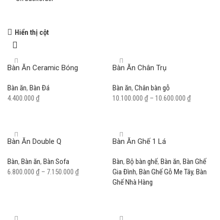
Hiển thị cột
Ghế bọc nệm
Giảm giá 10%
Bàn Ăn Ceramic Bóng
Bàn Ăn Chân Trụ
Shop Now
Bàn ăn
,
Bàn Đá
Bàn ăn
,
Chân bàn gỗ
4.400.000
₫
10.100.000
₫
–
10.600.000
₫
Add to cart
Select options
Bàn Ăn Double Q
Bàn Ăn Ghế 1 Lá
Bàn
,
Bàn ăn
,
Bàn Sofa
Bàn
,
Bộ bàn ghế
,
Bàn ăn
,
Bàn Ghế
6.800.000
₫
–
7.150.000
₫
Gia Đình
,
Bàn Ghế Gỗ Me Tây
,
Bàn
Ghế Nhà Hàng
Select options
Read more