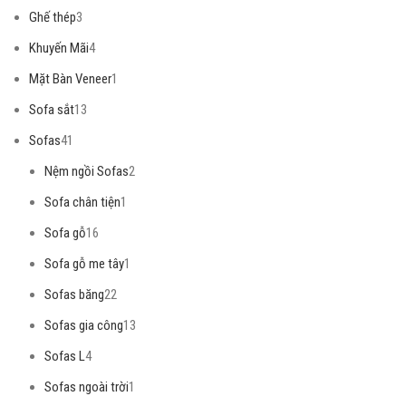
Ghế thép
3
Khuyến Mãi
4
Mặt Bàn Veneer
1
Sofa sắt
13
Sofas
41
Nệm ngồi Sofas
2
Sofa chân tiện
1
Sofa gỗ
16
Sofa gỗ me tây
1
Sofas băng
22
Sofas gia công
13
Sofas L
4
Sofas ngoài trời
1