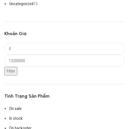
Uncategorized
15
Khoản Giá
Filter
Tình Trạng Sản Phẩm
On sale
In stock
On backorder