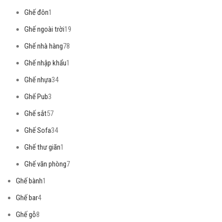
Ghế đôn
1
Ghế ngoài trời
19
Ghế nhà hàng
78
Ghế nhập khẩu
1
Ghế nhựa
34
Ghế Pub
3
Ghế sắt
57
Ghế Sofa
34
Ghế thư giãn
1
Ghế văn phòng
7
Ghế bành
1
Ghế bar
4
Ghế gỗ
8