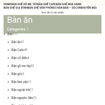
HOME
BÀN GHẾ GỖ ME TÂY
BÀN GHẾ CAFE
BÀN GHẾ NHÀ HÀNG
BÀN GHẾ GIA ĐÌNH
BÀN GHẾ VĂN PHÒNG
CHÂN BÀN – DECOR
KHUYẾN MÃI
Xem tất cả sản phẩm
Bàn ăn
Categories
Bàn
117
Bàn ăn
47
Bàn Cafe
49
Bàn cổ điển
4
Bàn gỗ me tây
32
Bàn góc
3
Bàn làm việc
11
Bàn ngoài trời
11
Bàn nguyên tấm
25