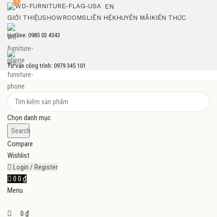
0
EN
GIỚI THIỆU
SHOWROOMS
LIÊN HỆ
KHUYẾN MÃI
KIẾN THỨC
Hotline: 0985 03 4343
Tư vấn công trình: 0979 345 101
Chọn danh mục
Search
Compare
Wishlist
Login / Register
0
0
₫
Menu
0
₫