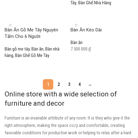
Tây
,
Bàn Ghế Nhà Hàng
Read more
Read more
Bàn Ăn Gỗ Me Tây Nguyên
Bàn Ăn Kéo Dài
Tấm Cho 6 Người
Bàn ăn
Bàn gỗ me tây
,
Bàn ăn
,
Bàn nhà
7.500.000
₫
hàng
,
Bàn Ghế Gỗ Me Tây
Add to cart
Read more
1
2
3
4
→
Online store with a wide selection of
furniture and decor
Furniture is an invariable attribute of any room. It is they who give it the
right atmosphere, making the space cozy and comfortable, creating
favorable conditions for productive work or helping to relax after a hard