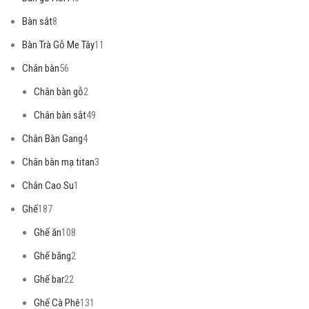
Bàn sắt
8
Bàn Trà Gỗ Me Tây
11
Chân bàn
56
Chân bàn gỗ
2
Chân bàn sắt
49
Chân Bàn Gang
4
Chân bàn mạ titan
3
Chân Cao Su
1
Ghế
187
Ghế ăn
108
Ghế băng
2
Ghế bar
22
Ghế Cà Phê
131