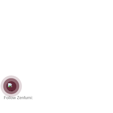
Mặt bàn
Chân bàn
Ghế
Ghế bành
Sofas
Kệ tủ
Giường
Chăn Ga Gối Nệm
Decor
Phụ kiện
Nội thất hoàn thiện
Follow Zenfurni:
Hướng dẫn khách hàng