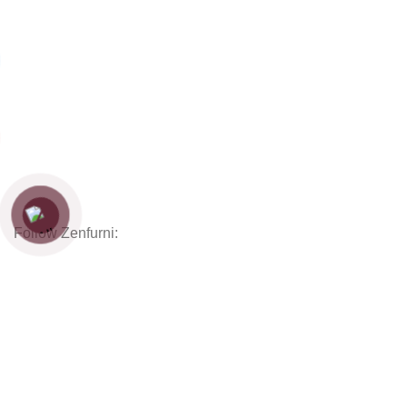
Sofas
Kệ tủ
Giường
Chăn Ga Gối Nệm
Decor
Phụ kiện
Nội thất hoàn thiện
Follow Zenfurni:
Hướng dẫn khách hàng
Hướng dẫn đặt hàng
Chính sách thanh toán
Chính sách bảo hành
Chính sách vận chuyển