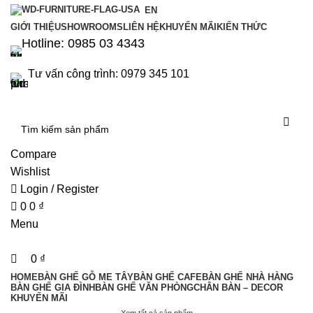
0
0
EN
GIỚI THIỆU
SHOWROOMS
LIÊN HỆ
KHUYẾN MÃI
KIẾN THỨC
Hotline: 0985 03 4343
Tư vấn công trình: 0979 345 101
Compare
Wishlist
Login / Register
0
0
₫
Menu
0
₫
HOME
BÀN GHẾ GỖ ME TÂY
BÀN GHẾ CAFE
BÀN GHẾ NHÀ HÀNG
BÀN GHẾ GIA ĐÌNH
BÀN GHẾ VĂN PHÒNG
CHÂN BÀN – DECOR
KHUYẾN MÃI