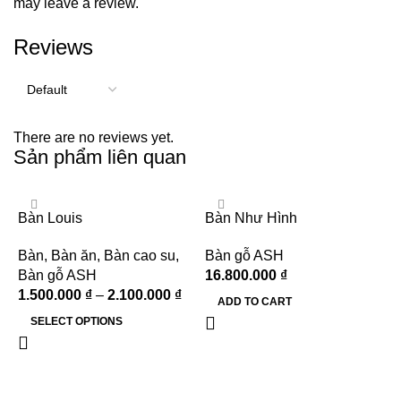
may leave a review.
Reviews
There are no reviews yet.
Sản phẩm liên quan
Bàn Louis
Bàn Như Hình
Bàn
,
Bàn ăn
,
Bàn cao su
,
Bàn gỗ ASH
Bàn gỗ ASH
16.800.000
₫
1.500.000
₫
–
2.100.000
₫
ADD TO CART
SELECT OPTIONS
B