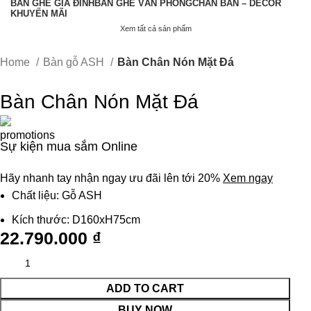
BÀN GHẾ GIA ĐÌNH
BÀN GHẾ VĂN PHÒNG
CHÂN BÀN – DECOR
KHUYẾN MÃI
Xem tất cả sản phẩm
Home
Bàn gỗ ASH
Bàn Chân Nón Mặt Đá
Bàn Chân Nón Mặt Đá
Sự kiện mua sắm Online
Hãy nhanh tay nhận ngay ưu đãi lên tới 20%
Xem ngay
Chất liệu: Gỗ ASH
Kích thước: D160xH75cm
22.790.000
₫
ADD TO CART
BUY NOW