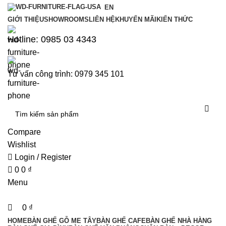
0
0
EN
GIỚI THIỆU
SHOWROOMS
LIÊN HỆ
KHUYẾN MÃI
KIẾN THỨC
Hotline: 0985 03 4343
Tư vấn công trình: 0979 345 101
Compare
Wishlist
Login / Register
0
0
₫
Menu
0
₫
HOME
BÀN GHẾ GỖ ME TÂY
BÀN GHẾ CAFE
BÀN GHẾ NHÀ HÀNG