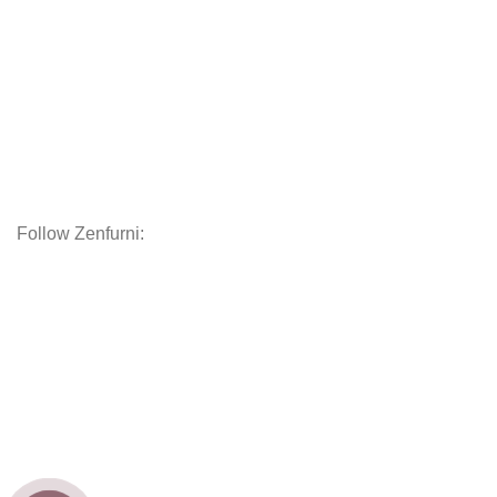
Kệ tủ
Giường
Chăn Ga Gối Nệm
Decor
Phụ kiện
Nội thất hoàn thiện
Follow Zenfurni:
Hướng dẫn khách hàng
Hướng dẫn đặt hàng
Chính sách thanh toán
Chính sách bảo hành
Chính sách vận chuyển
Chính sách bảo mật
Copyright
Zenfurniture
2024.