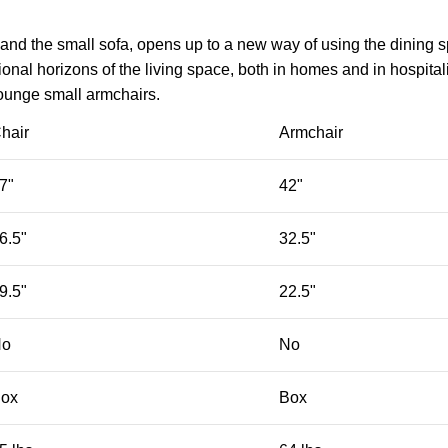
 and the small sofa, opens up to a new way of using the dining 
nal horizons of the living space, both in homes and in hospitali
lounge small armchairs.
hair
Armchair
7"
42"
6.5"
32.5"
9.5"
22.5"
No
No
ox
Box