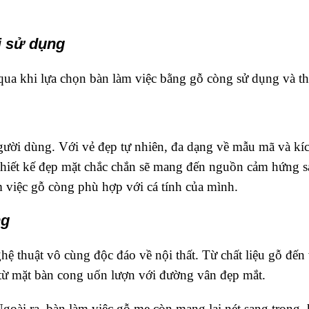
i sử dụng
ua khi lựa chọn bàn làm việc bằng gỗ còng sử dụng và th
gười dùng. Với vẻ đẹp tự nhiên, đa dạng về mẫu mã và kí
thiết kế đẹp mặt chắc chắn sẽ mang đến nguồn cảm hứng sá
 việc gỗ còng phù hợp với cá tính của mình.
ng
ghệ thuật vô cùng độc đáo về nội thất. Từ chất liệu gỗ đ
 từ mặt bàn cong uốn lượn với đường vân đẹp mắt.
goài ra, bàn làm việc gỗ me còn mang lại nét sang trọng, 