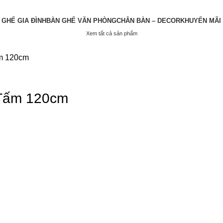
 GHẾ GIA ĐÌNH
BÀN GHẾ VĂN PHÒNG
CHÂN BÀN – DECOR
KHUYẾN MÃI
Xem tất cả sản phẩm
m 120cm
 Tấm 120cm