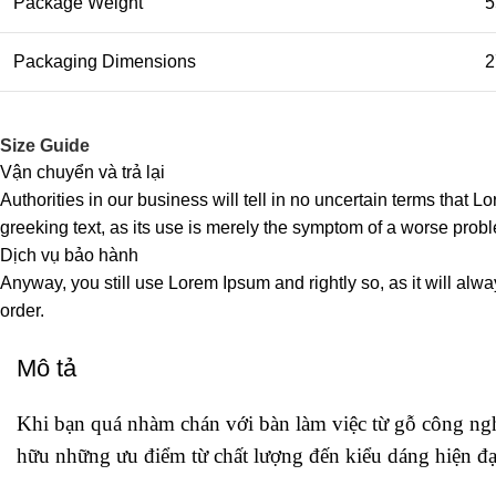
Package Weight
5
Packaging Dimensions
2
Size Guide
Vận chuyển và trả lại
Authorities in our business will tell in no uncertain terms that L
greeking text, as its use is merely the symptom of a worse probl
Dịch vụ bảo hành
Anyway, you still use Lorem Ipsum and rightly so, as it will alw
order.
Mô tả
Khi bạn quá nhàm chán với bàn làm việc từ gỗ công nghi
hữu những ưu điểm từ chất lượng đến kiểu dáng hiện 