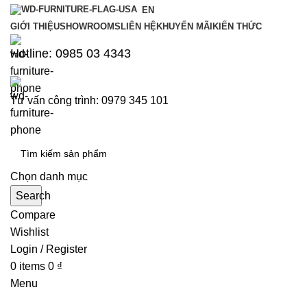
EN
GIỚI THIỆU
SHOWROOMS
LIÊN HỆ
KHUYẾN MÃI
KIẾN THỨC
Hotline: 0985 03 4343
Tư vấn công trình: 0979 345 101
Chọn danh mục
Search
Compare
Wishlist
Login / Register
0
items
0
₫
Menu