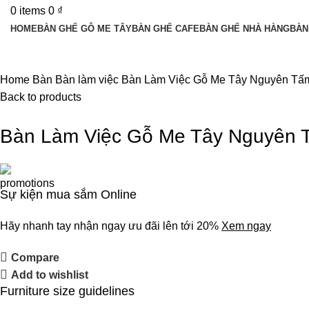
0
items
0
₫
HOME
BÀN GHẾ GỖ ME TÂY
BÀN GHẾ CAFE
BÀN GHẾ NHÀ HÀNG
BÀN
Home
Bàn
Bàn làm việc
Bàn Làm Việc Gỗ Me Tây Nguyên Tấ
Back to products
Bàn Làm Việc Gỗ Me Tây Nguyên
Sự kiện mua sắm Online
Hãy nhanh tay nhận ngay ưu đãi lên tới 20%
Xem ngay
Compare
Add to wishlist
Furniture size guidelines