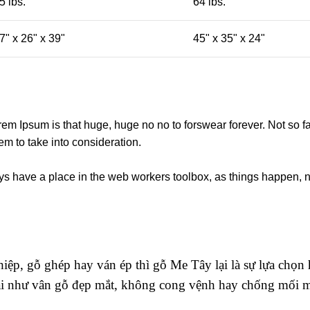
5 lbs.
64 lbs.
7" x 26" x 39"
45" x 35" x 24"
orem Ipsum is that huge, huge no no to forswear forever. Not so fa
em to take into consideration.
ays have a place in the web workers toolbox, as things happen, no
ệp, gỗ ghép hay ván ép thì gỗ Me Tây lại là sự lựa chọn
đại như vân gỗ đẹp mắt, không cong vệnh hay chống mố