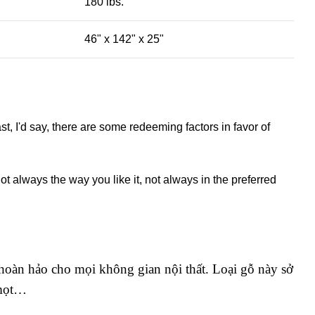
180 lbs.
46" x 142" x 25"
st, I'd say, there are some redeeming factors in favor of
t always the way you like it, not always in the preferred
 hoàn hảo cho mọi không gian nội thất. Loại gỗ này sở
i mọt…