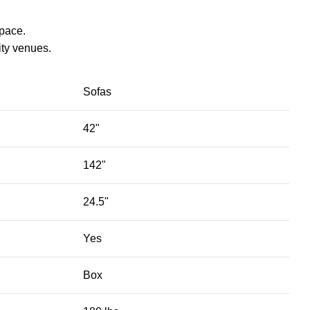
space.
ty venues.‎
Sofas
42"
142"
24.5"
Yes
Box