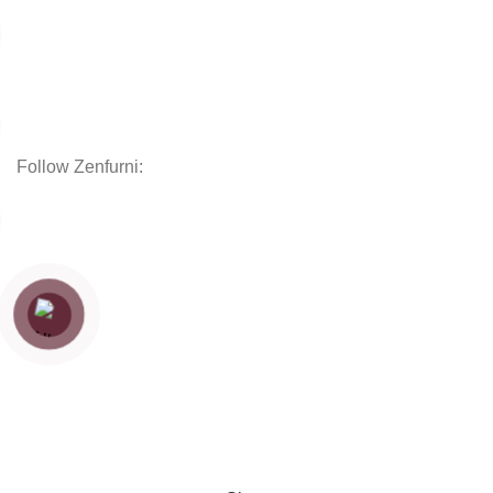
Chăn Ga Gối Nệm
Decor
Phụ kiện
Nội thất hoàn thiện
Follow Zenfurni:
Hướng dẫn khách hàng
Hướng dẫn đặt hàng
Chính sách thanh toán
Chính sách bảo hành
Chính sách vận chuyển
Chính sách bảo mật
Copyright
Zenfurniture
2024.
Web by
Thanh