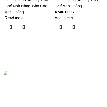
Bàn Ghế Gỗ Me Tây
,
Bàn
Bàn Ghế Gỗ Me Tây
,
Bàn
Ghế Nhà Hàng
,
Bàn Ghế
Ghế Văn Phòng
Văn Phòng
4.500.000
₫
Read more
Add to cart
B
t
n
M
R
Hướng dẫn khách hàng
Giới thiệu
Showrooms