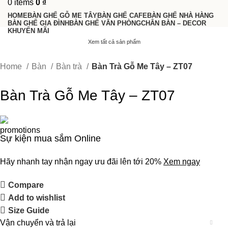
0
items
0
₫
HOME
BÀN GHẾ GỖ ME TÂY
BÀN GHẾ CAFE
BÀN GHẾ NHÀ HÀNG
BÀN GHẾ GIA ĐÌNH
BÀN GHẾ VĂN PHÒNG
CHÂN BÀN – DECOR
KHUYẾN MÃI
Xem tất cả sản phẩm
Home
Bàn
Bàn trà
Bàn Trà Gỗ Me Tây – ZT07
Bàn Trà Gỗ Me Tây – ZT07
Sự kiện mua sắm Online
Hãy nhanh tay nhận ngay ưu đãi lên tới 20%
Xem ngay
Compare
Add to wishlist
Size Guide
Vận chuyển và trả lại