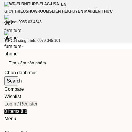
EN
GIỚI THIỆU
SHOWROOMS
LIÊN HỆ
KHUYẾN MÃI
KIẾN THỨC
Hotline: 0985 03 4343
Tư vấn công trình: 0979 345 101
Chọn danh mục
Search
Compare
Wishlist
Login / Register
0
items
0
₫
Menu