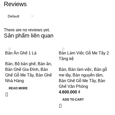
Reviews
There are no reviews yet.
Sản phẩm liên quan
Bàn Ăn Ghế 1 Lá
Bàn Làm Việc Gỗ Me Tây 2
Tầng kệ
Bàn
,
Bộ bàn ghế
,
Bàn ăn
,
Bàn Ghế Gia Đình
,
Bàn
Bàn
,
Bàn làm việc
,
Bàn gỗ
Ghế Gỗ Me Tây
,
Bàn Ghế
me tây
,
Bàn nguyên tấm
,
Nhà Hàng
Bàn Ghế Gỗ Me Tây
,
Bàn
Ghế Văn Phòng
READ MORE
4.600.000
₫
B
ADD TO CART
N
B