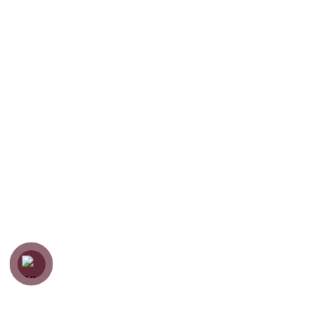
Nội thất hoàn thiện
Hướng dẫn khách hàng
Hướng dẫn đặt hàng
Chính sách thanh toán
Chính sách bảo hành
Chính sách vận chuyển
Chính sách bảo mật
Copyright
Zenfurniture
2024.
Web by
Thanh