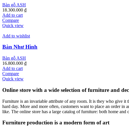
Bàn gỗ ASH
18.300.000
₫
Add to cart
Compare
Quick view
Add to wishlist
Bàn Như Hình
Bàn gỗ ASH
16.800.000
₫
Add to cart
Compare
Quick view
Online store with a wide selection of furniture and de
Furniture is an invariable attribute of any room. It is they who give i
hard day. More and more often, customers want to place an order in an
like. The online store has a large catalog of furniture: both home and o
Furniture production is a modern form of art