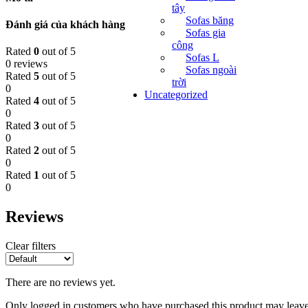
tây
Sofas băng
Đánh giá của khách hàng
Sofas gia
công
Rated
0
out of 5
Sofas L
0 reviews
Sofas ngoài
Rated
5
out of 5
trời
0
Uncategorized
Rated
4
out of 5
0
Rated
3
out of 5
0
Rated
2
out of 5
0
Rated
1
out of 5
0
Reviews
Clear filters
There are no reviews yet.
Only logged in customers who have purchased this product may leave