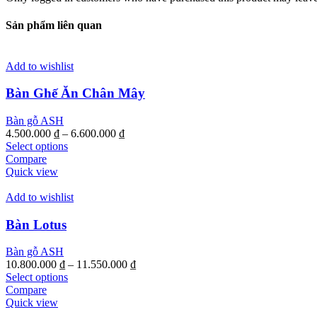
Sản phẩm liên quan
Add to wishlist
Bàn Ghế Ăn Chân Mây
Bàn gỗ ASH
4.500.000
₫
–
6.600.000
₫
This
Select options
product
Compare
has
Quick view
multiple
variants.
Add to wishlist
The
options
Bàn Lotus
may
be
Bàn gỗ ASH
chosen
10.800.000
₫
–
11.550.000
₫
on
This
Select options
the
product
Compare
product
has
Quick view
page
multiple