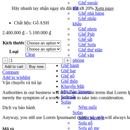
Ghế ngoài
trời
Hãy nhanh tay nhận ngay ưu đãi lên tới 20%
Xem ngay
Ghế nhà hàng
Ghế nhập
Chất liệu: Gỗ ASH
khẩu
Ghế nhựa
2.400.000
₫
–
5.100.000
₫
Ghế Pub
Ghế sắt
Kích thước
Ghế Sofa
Ghế thư giãn
Loại
Clear
Ghế văn
Bộ
phòng
Bàn
Ghế bành
Add to cart
Buy now
Ghế
Ghế bar
Compare
Neva
Ghế gỗ
Add to wishlist
quantity
Ghế thép
Vận chuyển và trả lại
Khuyến Mãi
Mặt Bàn Veneer
Authorities in our business will tell in no uncertain terms that Lorem I
Sofa sắt
merely the symptom of a worse problem to take into consideration.
Sofas
Nệm ngồi
Dịch vụ bảo hành
Sofas
Anyway, you still use Lorem Ipsum and rightly so, as it will always ha
Sofa chân tiện
Sofa gỗ
Sofa gỗ me
Mô tả