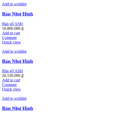
variants.
Add to wishlist
The
options
Bàn Như Hình
may
be
Bàn gỗ ASH
chosen
16.800.000
₫
on
Add to cart
the
Compare
product
Quick view
page
Add to wishlist
Bàn Như Hình
Bàn gỗ ASH
26.550.000
₫
Add to cart
Compare
Quick view
Add to wishlist
Bàn Như Hình