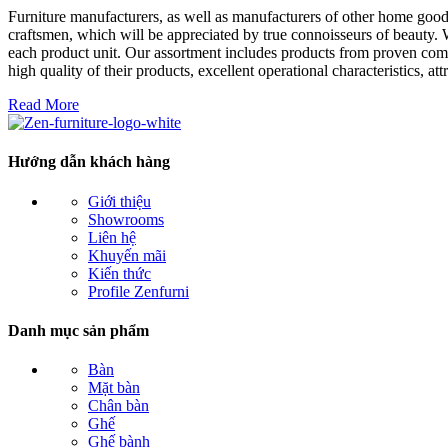
Furniture manufacturers, as well as manufacturers of other home goods
craftsmen, which will be appreciated by true connoisseurs of beauty.
each product unit. Our assortment includes products from proven compa
high quality of their products, excellent operational characteristics, at
Read More
Hướng dẫn khách hàng
Giới thiệu
Showrooms
Liên hệ
Khuyến mãi
Kiến thức
Profile Zenfurni
Danh mục sản phẩm
Bàn
Mặt bàn
Chân bàn
Ghế
Ghế bành