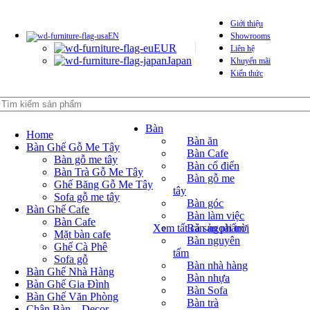
Giới thiệu
EN
Showrooms
EUR
Liên hệ
Japan
Khuyến mãi
Kiến thức
Bàn
Home
Bàn ăn
Bàn Ghế Gỗ Me Tây
Bàn Cafe
Bàn gỗ me tây
Bàn cổ điển
Bàn Trà Gỗ Me Tây
Bàn gỗ me
Ghế Băng Gỗ Me Tây
tây
Sofa gỗ me tây
Bàn góc
Bàn Ghế Cafe
Bàn làm việc
Bàn Cafe
Bàn ngoài trời
Xem tất cả sản phẩm
Mặt bàn cafe
Bàn nguyên
Ghế Cà Phê
tấm
Sofa gỗ
Bàn nhà hàng
Bàn Ghế Nhà Hàng
Bàn nhựa
Bàn Ghế Gia Đình
Bàn Sofa
Bàn Ghế Văn Phòng
Bàn trà
Chân Bàn – Decor