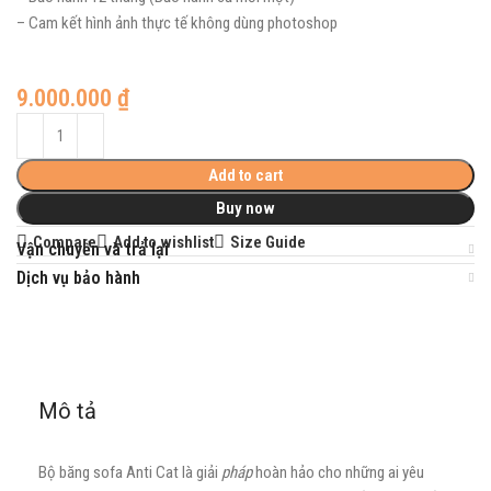
– Cam kết hình ảnh thực tế không dùng photoshop
9.000.000
₫
Add to cart
Buy now
Compare
Add to wishlist
Size Guide
Vận chuyển và trả lại
Dịch vụ bảo hành
Mô tả
Bộ băng sofa Anti Cat là giải
pháp
hoàn hảo cho những ai yêu