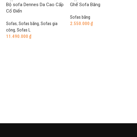
Bộ sofa Dennes Da Cao Cấp
Ghế Sofa Băng
Cổ Điển
Sofas băng
Sofas
,
Sofas băng
,
Sofas gia
2.550.000
₫
công
,
Sofas L
Add to cart
11.490.000
₫
Add to cart
G
G
1