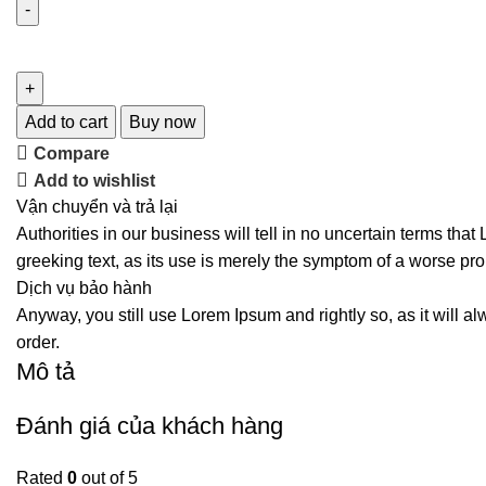
Add to cart
Buy now
Compare
Add to wishlist
Vận chuyển và trả lại
Authorities in our business will tell in no uncertain terms tha
greeking text, as its use is merely the symptom of a worse pro
Dịch vụ bảo hành
Anyway, you still use Lorem Ipsum and rightly so, as it will a
order.
Mô tả
Đánh giá của khách hàng
Rated
0
out of 5