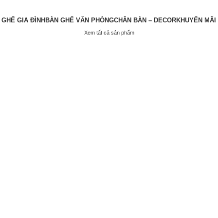
 GHẾ GIA ĐÌNH
BÀN GHẾ VĂN PHÒNG
CHÂN BÀN – DECOR
KHUYẾN MÃI
Xem tất cả sản phẩm