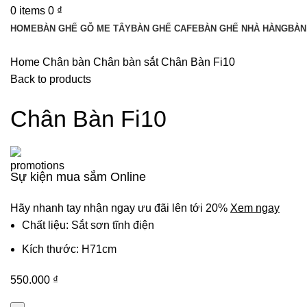
0
items
0
₫
HOME
BÀN GHẾ GỖ ME TÂY
BÀN GHẾ CAFE
BÀN GHẾ NHÀ HÀNG
BÀN
Home
Chân bàn
Chân bàn sắt
Chân Bàn Fi10
Back to products
Chân Bàn Fi10
Sự kiện mua sắm Online
Hãy nhanh tay nhận ngay ưu đãi lên tới 20%
Xem ngay
Chất liệu: Sắt sơn tĩnh điện
Kích thước: H71cm
550.000
₫