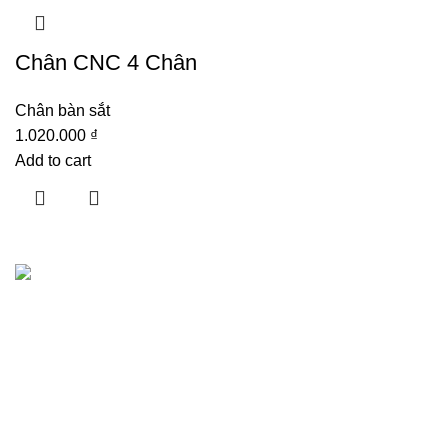
Chân CNC 4 Chân
Chân bàn sắt
1.020.000
₫
Add to cart
Hướng dẫn khách hàng
Giới thiệu
Showrooms
Liên hệ