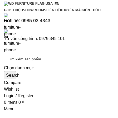
EN
GIỚI THIỆU
SHOWROOMS
LIÊN HỆ
KHUYẾN MÃI
KIẾN THỨC
Hotline: 0985 03 4343
Tư vấn công trình: 0979 345 101
Chọn danh mục
Search
Compare
Wishlist
Login / Register
0
items
0
₫
Menu