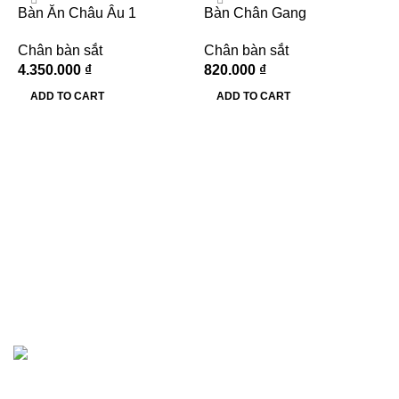
Bàn Ăn Châu Âu 1
Bàn Chân Gang
Chân bàn sắt
Chân bàn sắt
4.350.000
₫
820.000
₫
ADD TO CART
ADD TO CART
B
B
B
8
Hướng dẫn khách hàng