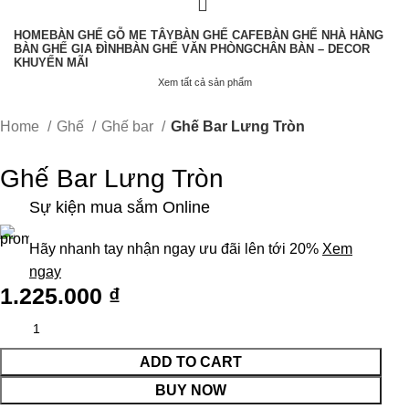
HOME
BÀN GHẾ GỖ ME TÂY
BÀN GHẾ CAFE
BÀN GHẾ NHÀ HÀNG
BÀN GHẾ GIA ĐÌNH
BÀN GHẾ VĂN PHÒNG
CHÂN BÀN – DECOR
KHUYẾN MÃI
Xem tất cả sản phẩm
Home
Ghế
Ghế bar
Ghế Bar Lưng Tròn
Ghế Bar Lưng Tròn
Sự kiện mua sắm Online
Hãy nhanh tay nhận ngay ưu đãi lên tới 20%
Xem
ngay
1.225.000
₫
ADD TO CART
BUY NOW