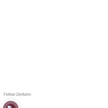
Mặt bàn
Chân bàn
Ghế
Ghế bành
Sofas
Kệ tủ
Giường
Chăn Ga Gối Nệm
Decor
Phụ kiện
Nội thất hoàn thiện
Follow Zenfurni:
Hướng dẫn khách hàng