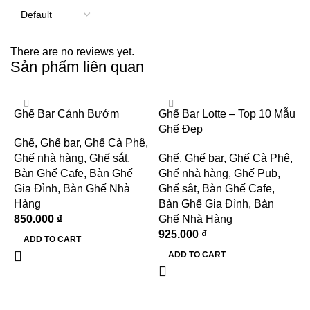
There are no reviews yet.
Sản phẩm liên quan
Ghế Bar Cánh Bướm
Ghế Bar Lotte – Top 10 Mẫu
Ghế Đẹp
Ghế
,
Ghế bar
,
Ghế Cà Phê
,
Ghế nhà hàng
,
Ghế sắt
,
Ghế
,
Ghế bar
,
Ghế Cà Phê
,
Bàn Ghế Cafe
,
Bàn Ghế
Ghế nhà hàng
,
Ghế Pub
,
Gia Đình
,
Bàn Ghế Nhà
Ghế sắt
,
Bàn Ghế Cafe
,
Hàng
Bàn Ghế Gia Đình
,
Bàn
850.000
₫
Ghế Nhà Hàng
925.000
₫
G
ADD TO CART
s
ADD TO CART
G
G