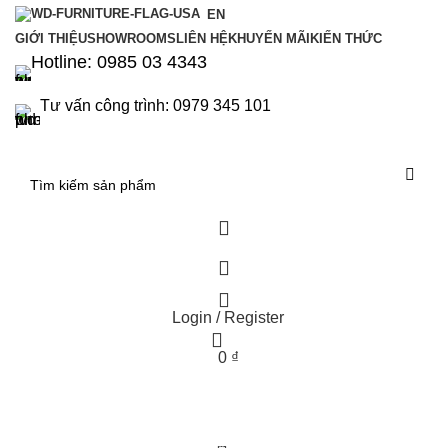
EN
GIỚI THIỆU
SHOWROOMS
LIÊN HỆ
KHUYẾN MÃI
KIẾN THỨC
Hotline: 0985 03 4343
Tư vấn công trình: 0979 345 101
Login / Register
0
₫
0