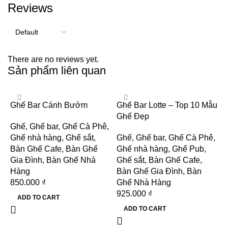
Reviews
There are no reviews yet.
Sản phẩm liên quan
Ghế Bar Cánh Bướm
Ghế Bar Lotte – Top 10 Mẫu
Ghế Đẹp
Ghế
,
Ghế bar
,
Ghế Cà Phê
,
Ghế nhà hàng
,
Ghế sắt
,
Ghế
,
Ghế bar
,
Ghế Cà Phê
,
Bàn Ghế Cafe
,
Bàn Ghế
Ghế nhà hàng
,
Ghế Pub
,
Gia Đình
,
Bàn Ghế Nhà
Ghế sắt
,
Bàn Ghế Cafe
,
Hàng
Bàn Ghế Gia Đình
,
Bàn
850.000
₫
Ghế Nhà Hàng
925.000
₫
G
ADD TO CART
n
ADD TO CART
G