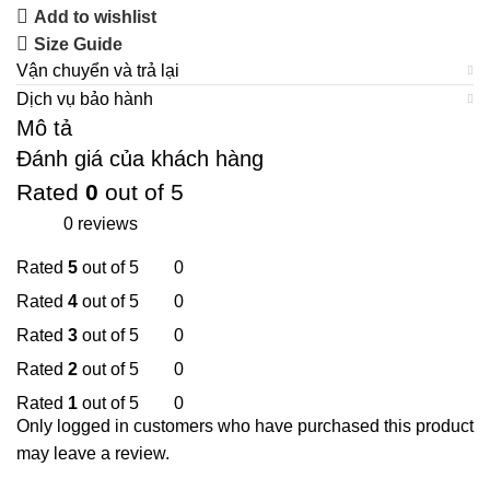
Add to wishlist
Size Guide
Vận chuyển và trả lại
Dịch vụ bảo hành
Mô tả
Đánh giá của khách hàng
Rated
0
out of 5
0 reviews
Rated
5
out of 5
0
Rated
4
out of 5
0
Rated
3
out of 5
0
Rated
2
out of 5
0
Rated
1
out of 5
0
Only logged in customers who have purchased this product
may leave a review.