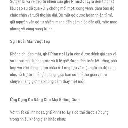
Sự bền bỉ và vẻ đẹp tự nhiên của
ghế Pinnstol Lyla
đến từ chất
liệu cao su đã qua xử lý chống mối mọt, cong vênh, đảm bảo độ
chắc chắn và tuổi thọ lâu dài. Bề mặt gỗ được hoàn thiện tỉ mỉ,
giữ nguyên vân gỗ tự nhiên, mang đến cảm giác gần gũi, mộc mạc
nhưng vô cùng sang trọng.
Sự Thoải Mái Vượt Trội
Không chỉ đẹp mắt,
ghế Pinnstol Lyla
còn được đánh giá cao về
sự thoải mái. Kích thước và tỉ lệ ghế được tính toán kỹ lưỡng, phù
hợp với vóc dáng người châu Á. Lưng tựa và mặt ngồi có độ cong
nhẹ, hỗ trợ tư thế ngồi đúng, giúp bạn có thể thư giãn và trò
chuyện hàng giờ mà không cảm thấy mệt mỏi.
Ứng Dụng Đa Năng Cho Mọi Không Gian
Với thiết kế linh hoạt, ghế Pinnstol Lyla có thể được sử dụng
trong nhiều không gian khác nhau: