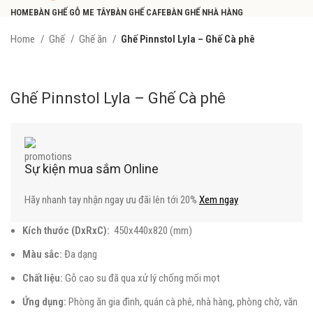
HOME
BÀN GHẾ GỖ ME TÂY
BÀN GHẾ CAFE
BÀN GHẾ NHÀ HÀNG
BÀN GHẾ GIA ĐÌNH
BÀN GHẾ VĂN PHÒNG
CHÂN BÀN – DECOR
KHUYẾN MÃI
Home
Ghế
Ghế ăn
Ghế Pinnstol Lyla – Ghế Cà phê
Xem tất cả sản phẩm
Ghế Pinnstol Lyla – Ghế Cà phê
Sự kiện mua sắm Online
Hãy nhanh tay nhận ngay ưu đãi lên tới 20%
Xem ngay
Kích thước (DxRxC):
450x440x820 (mm)
Màu sắc:
Đa dạng
Chất liệu:
Gỗ cao su đã qua xử lý chống mối mọt
Ứng dụng:
Phòng ăn gia đình, quán cà phê, nhà hàng, phòng chờ, văn