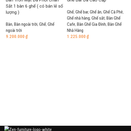
Bàn Tròn Mặt Đá Phối Chân
Ghế Bar Da Cao Cấp
Sắt 1 bàn 6 ghế ( có bán lẻ số
Ghế
,
Ghế bar
,
Ghế ăn
,
Ghế Cà Phê
,
lượng )
Ghế nhà hàng
,
Ghế sắt
,
Bàn Ghế
Bàn
,
Bàn ngoài trời
,
Ghế
,
Ghế
Cafe
,
Bàn Ghế Gia Đình
,
Bàn Ghế
ngoài trời
Nhà Hàng
9.200.000
₫
1.225.000
₫
Add to cart
Add to cart
G
G
h
G
8