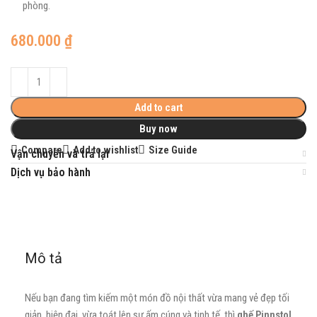
phòng.
680.000
₫
Add to cart
Buy now
Compare
Add to wishlist
Size Guide
Vận chuyển và trả lại
Dịch vụ bảo hành
Mô tả
Nếu bạn đang tìm kiếm một món đồ nội thất vừa mang vẻ đẹp tối
giản, hiện đại, vừa toát lên sự ấm cúng và tinh tế, thì
ghế Pinnstol