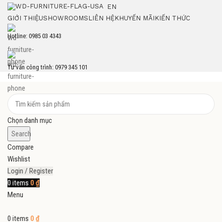
EN
GIỚI THIỆU
SHOWROOMS
LIÊN HỆ
KHUYẾN MÃI
KIẾN THỨC
Hotline: 0985 03 4343
Tư vấn công trình: 0979 345 101
Chọn danh mục
Search
Compare
Wishlist
Login / Register
0
items
0
₫
Menu
0
items
0
₫