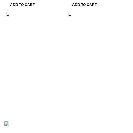
ADD TO CART
ADD TO CART
G
C
9
Hướng dẫn khách hàng