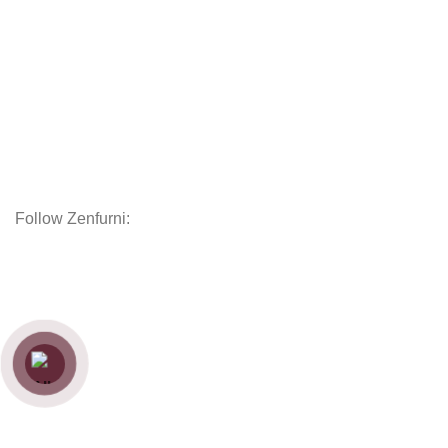
Kệ tủ
Giường
Chăn Ga Gối Nệm
Decor
Phụ kiện
Nội thất hoàn thiện
Follow Zenfurni:
Hướng dẫn khách hàng
Hướng dẫn đặt hàng
Chính sách thanh toán
Chính sách bảo hành
Chính sách vận chuyển
Chính sách bảo mật
Copyright
Zenfurniture
2024.