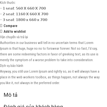
Kích thước:
– 𝟭 𝘀𝗲𝗮𝘁: 𝟱𝟲𝟬 𝗫 𝟲𝟲𝟬 𝗫 𝟳𝟬𝟬
– 𝟮 𝘀𝗲𝗮𝘁: 𝟭𝟭𝟲𝟬 𝗫 𝟲𝟲𝟬 𝗫 𝟳𝟬𝟬
– 𝟯 𝘀𝗲𝗮𝘁: 𝟭𝟴𝟬𝟬 𝘅 𝟲𝟲𝟬 𝘅 𝟳𝟬𝟬
Compare
Add to wishlist
Vận chuyển và trả lại
Authorities in our business will tell in no uncertain terms that Lorem
Ipsum is that huge, huge no no to forswear forever. Not so fast, I'd say,
there are some redeeming factors in favor of greeking text, as its use is
merely the symptom of a worse problem to take into consideration.
Dịch vụ bảo hành
Anyway, you still use Lorem Ipsum and rightly so, as it will always have a
place in the web workers toolbox, as things happen, not always the way
you like it, not always in the preferred order.
Mô tả
Đánh giá của khách hàng