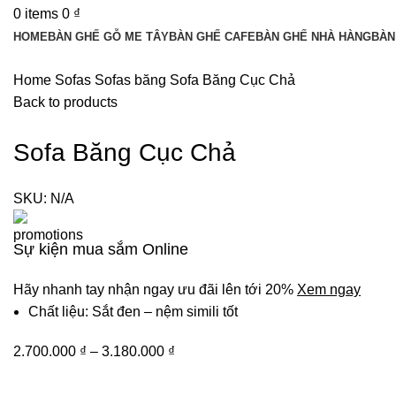
0
items
0
₫
HOME
BÀN GHẾ GỖ ME TÂY
BÀN GHẾ CAFE
BÀN GHẾ NHÀ HÀNG
BÀN
Home
Sofas
Sofas băng
Sofa Băng Cục Chả
Back to products
Sofa Băng Cục Chả
SKU:
N/A
Sự kiện mua sắm Online
Hãy nhanh tay nhận ngay ưu đãi lên tới 20%
Xem ngay
Chất liệu: Sắt đen – nệm simili tốt
2.700.000
₫
–
3.180.000
₫