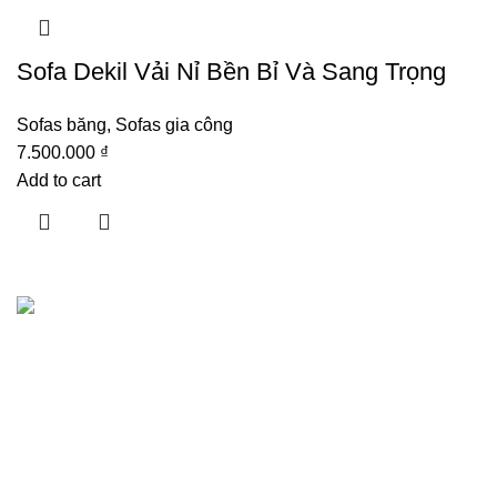
Sofa Dekil Vải Nỉ Bền Bỉ Và Sang Trọng
Sofas băng
,
Sofas gia công
7.500.000
₫
Add to cart
Hướng dẫn khách hàng
Giới thiệu
Showrooms
Liên hệ