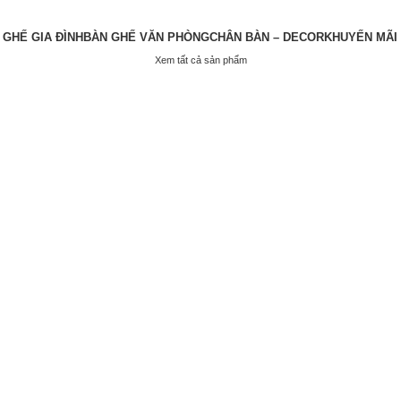
 GHẾ GIA ĐÌNH
BÀN GHẾ VĂN PHÒNG
CHÂN BÀN – DECOR
KHUYẾN MÃI
Xem tất cả sản phẩm