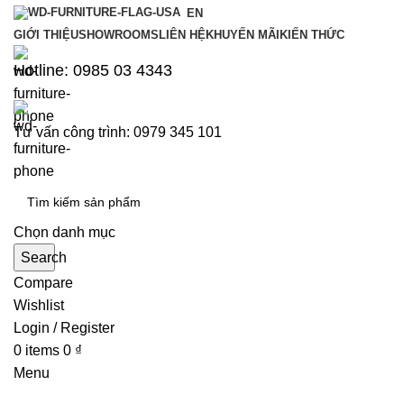
EN
GIỚI THIỆU
SHOWROOMS
LIÊN HỆ
KHUYẾN MÃI
KIẾN THỨC
Hotline: 0985 03 4343
Tư vấn công trình: 0979 345 101
Chọn danh mục
Search
Compare
Wishlist
Login / Register
0
items
0
₫
Menu