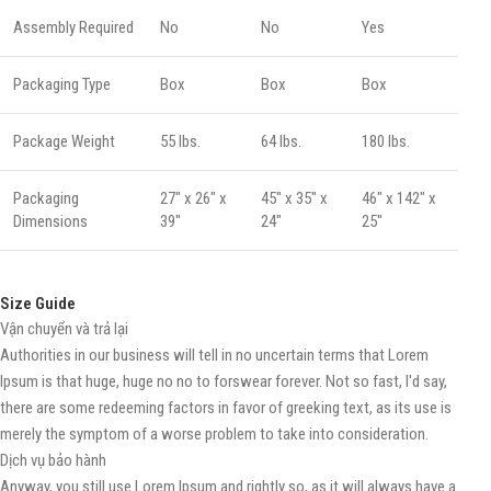
Assembly Required
No
No
Yes
Packaging Type
Box
Box
Box
Package Weight
55 lbs.
64 lbs.
180 lbs.
Packaging
27" x 26" x
45" x 35" x
46" x 142" x
Dimensions
39"
24"
25"
Size Guide
Vận chuyển và trả lại
Authorities in our business will tell in no uncertain terms that Lorem
Ipsum is that huge, huge no no to forswear forever. Not so fast, I'd say,
there are some redeeming factors in favor of greeking text, as its use is
merely the symptom of a worse problem to take into consideration.
Dịch vụ bảo hành
Anyway, you still use Lorem Ipsum and rightly so, as it will always have a