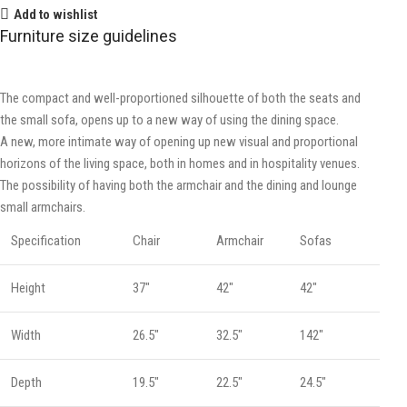
Add to wishlist
Furniture size guidelines
The compact and well-proportioned silhouette of both the seats and
the small sofa, opens up to a new way of using the dining space.
A new, more intimate way of opening up new visual and proportional
horizons of the living space, both in homes and in hospitality venues.‎
The possibility of having both the armchair and the dining and lounge
small armchairs.
Specification
Chair
Armchair
Sofas
Height
37"
42"
42"
Width
26.5"
32.5"
142"
Depth
19.5"
22.5"
24.5"