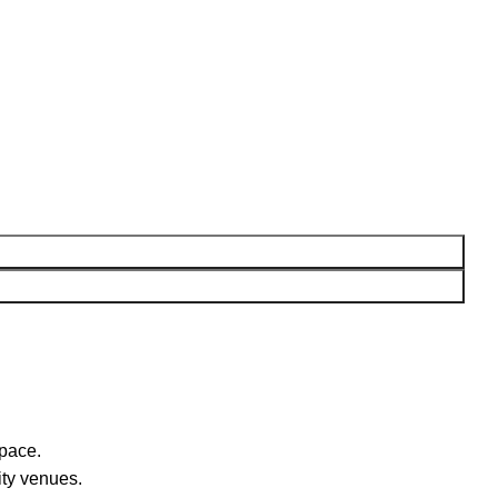
space.
ty venues.‎