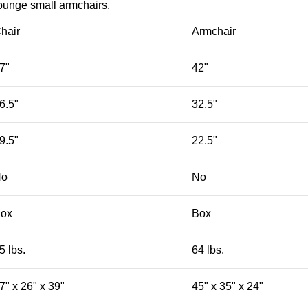
lounge small armchairs.
hair
Armchair
7"
42"
6.5"
32.5"
9.5"
22.5"
No
No
ox
Box
5 lbs.
64 lbs.
7" x 26" x 39"
45" x 35" x 24"