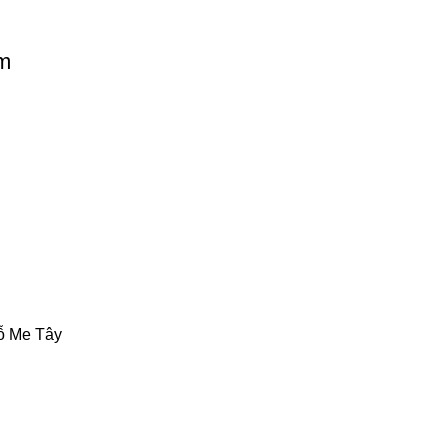
m
ỗ Me Tây