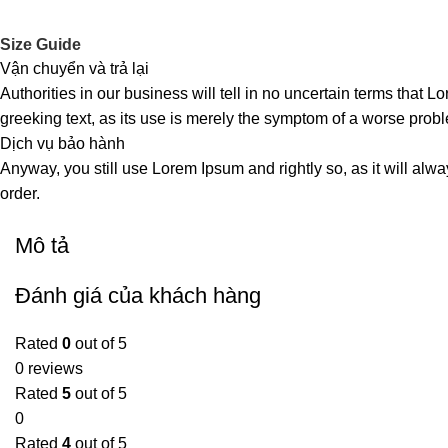
Size Guide
Vận chuyển và trả lại
Authorities in our business will tell in no uncertain terms that L
greeking text, as its use is merely the symptom of a worse probl
Dịch vụ bảo hành
Anyway, you still use Lorem Ipsum and rightly so, as it will alw
order.
Mô tả
Đánh giá của khách hàng
Rated
0
out of 5
0 reviews
Rated
5
out of 5
0
Rated
4
out of 5