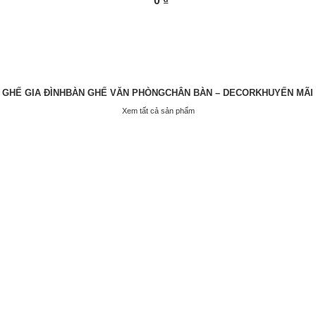
0
₫
 GHẾ GIA ĐÌNH
BÀN GHẾ VĂN PHÒNG
CHÂN BÀN – DECOR
KHUYẾN MÃI
Xem tất cả sản phẩm