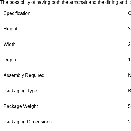
The possibility of having both the armchair and the dining and 
Specification
C
Height
3
Width
2
Depth
1
Assembly Required
Packaging Type
B
Package Weight
5
Packaging Dimensions
2