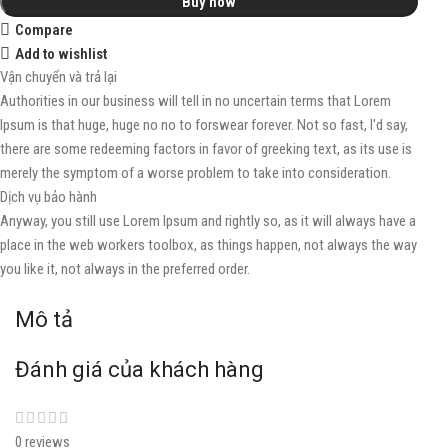
Buy now
Compare
Add to wishlist
Vận chuyển và trả lại
Authorities in our business will tell in no uncertain terms that Lorem
Ipsum is that huge, huge no no to forswear forever. Not so fast, I'd say,
there are some redeeming factors in favor of greeking text, as its use is
merely the symptom of a worse problem to take into consideration.
Dịch vụ bảo hành
Anyway, you still use Lorem Ipsum and rightly so, as it will always have a
place in the web workers toolbox, as things happen, not always the way
you like it, not always in the preferred order.
Mô tả
Đánh giá của khách hàng
0 reviews