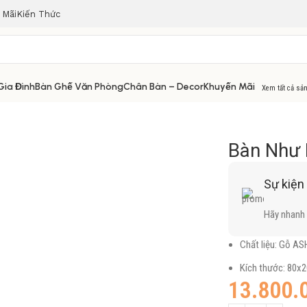
 Mãi
Kiến Thức
Gia Đình
Bàn Ghế Văn Phòng
Chân Bàn – Decor
Khuyến Mãi
Xem tất cả sả
Bàn Như 
Sự kiện
Hãy nhanh 
Chất liệu: Gỗ AS
Kích thước: 80
13.800.