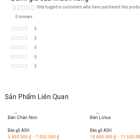
Only logged in customers who have purchased this produc
0 reviews
0
0
0
0
0
Sản Phẩm Liên Quan
Bàn Chân Nón
Bàn Lotus
Bàn gỗ ASH
Bàn gỗ ASH
5.850.000
₫
–
7.050.000
₫
10.800.000
₫
–
11.550.0