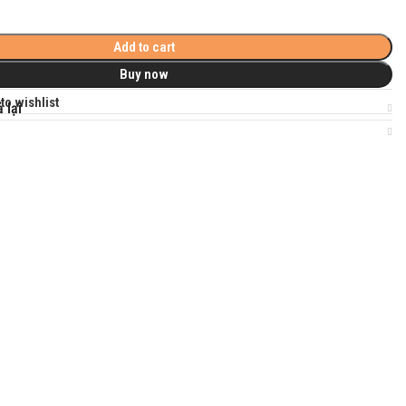
Add to cart
Buy now
to wishlist
 lại