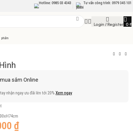
Hotline: 0985 03 4343
Tư vấn công trình: 0979 345 101
Login / Register
0
₫
n phẩm
Hình
 mua sắm Online
tay nhận ngay ưu đãi lên tới 20%
Xem ngay
H
x200xH74cm
000
₫