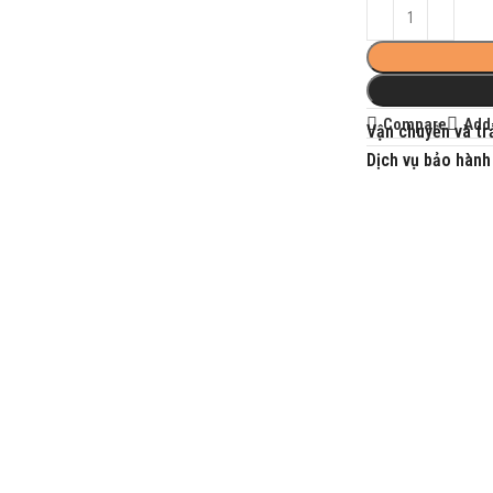
Compare
Add 
Vận chuyển và trả
Dịch vụ bảo hành