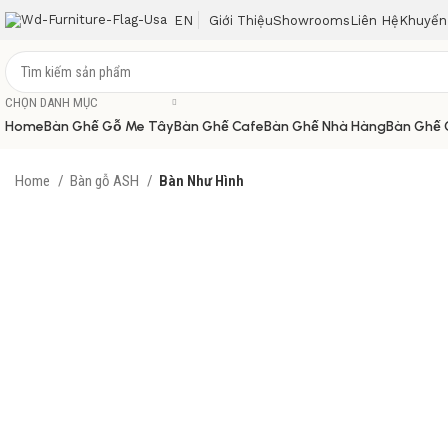
EN
Giới Thiệu
Showrooms
Liên Hệ
Khuyến
CHỌN DANH MỤC
Home
Bàn Ghế Gỗ Me Tây
Bàn Ghế Cafe
Bàn Ghế Nhà Hàng
Bàn Ghế 
Home
Bàn gỗ ASH
Bàn Như Hình