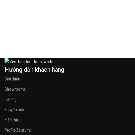
B
B
7
Hướng dẫn khách hàng
Giới thiệu
Showrooms
Liên hệ
Khuyến mãi
Kiến thức
Profile Zenfurni