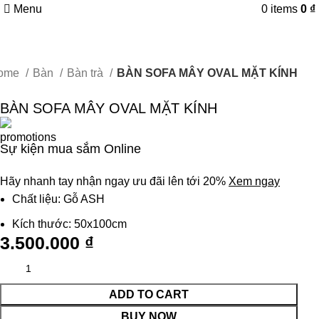
Menu
0
items
0
₫
ome
Bàn
Bàn trà
BÀN SOFA MÂY OVAL MẶT KÍNH
BÀN SOFA MÂY OVAL MẶT KÍNH
Sự kiện mua sắm Online
Hãy nhanh tay nhận ngay ưu đãi lên tới 20%
Xem ngay
Chất liệu: Gỗ ASH
Kích thước: 50x100cm
3.500.000
₫
ADD TO CART
BUY NOW