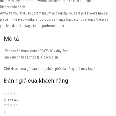
merely the symptom of a worse problem to take into consideration.
Dịch vụ bảo hành
Anyway, you still use Lorem Ipsum and rightly so, as it will always have a
place in the web workers toolbox, as things happen, not always the way
you like it, not always in the preferred order.
Mô tả
Kích thước tham khảo 180×70-80x dày 5cm
Giá kèm chân sắt hộp lá A cách điện
Ghế Hiroshima gỗ cao su tự nhiên phối da hàng nhà máy loại 1
Đánh giá của khách hàng
0 reviews
0