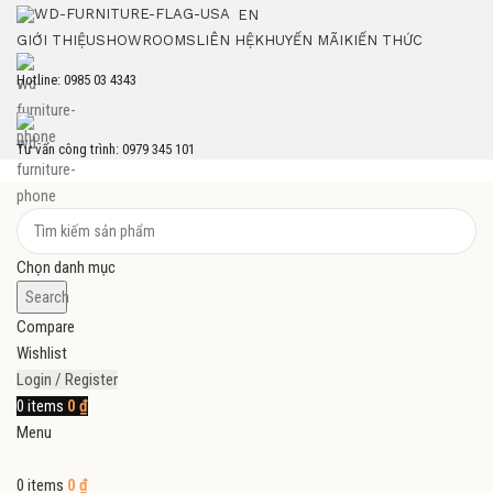
EN
GIỚI THIỆU
SHOWROOMS
LIÊN HỆ
KHUYẾN MÃI
KIẾN THỨC
Hotline: 0985 03 4343
Tư vấn công trình: 0979 345 101
Chọn danh mục
Search
Compare
Wishlist
Login / Register
0
items
0
₫
Menu
0
items
0
₫