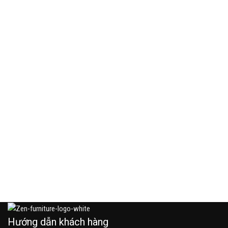
C
C
8
Hướng dẫn khách hàng