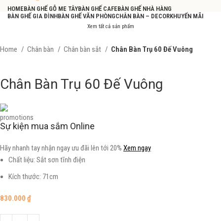
HOME
BÀN GHẾ GỖ ME TÂY
BÀN GHẾ CAFE
BÀN GHẾ NHÀ HÀNG
BÀN GHẾ GIA ĐÌNH
BÀN GHẾ VĂN PHÒNG
CHÂN BÀN – DECOR
KHUYẾN MÃI
Xem tất cả sản phẩm
Home
Chân bàn
Chân bàn sắt
Chân Bàn Trụ 60 Đế Vuông
Chân Bàn Trụ 60 Đế Vuông
Sự kiện mua sắm Online
Hãy nhanh tay nhận ngay ưu đãi lên tới 20%
Xem ngay
Chất liệu: Sắt sơn tĩnh điện
Kích thước: 71cm
830.000
₫