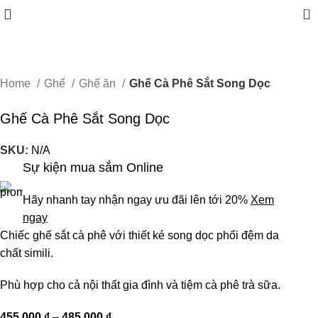
0
Home
Ghế
Ghế ăn
Ghế Cà Phê Sắt Song Dọc
Ghế Cà Phê Sắt Song Dọc
SKU:
N/A
Sự kiện mua sắm Online
Hãy nhanh tay nhận ngay ưu đãi lên tới 20%
Xem
ngay
Chiếc ghế sắt cà phê với thiết ké song dọc phối đệm da
chất simili.
Phù hợp cho cả nội thất gia đình và tiệm cà phê trà sữa.
455.000
₫
–
485.000
₫