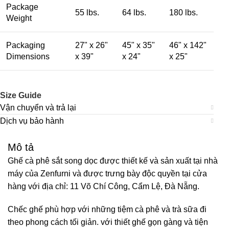
Package
55 lbs.
64 lbs.
180 lbs.
Weight
Packaging
27" x 26"
45" x 35"
46" x 142"
Dimensions
x 39"
x 24"
x 25"
Size Guide
Vận chuyển và trả lại
Dịch vụ bảo hành
Mô tả
Ghế cà phê sắt song dọc được thiết kế và sản xuất tại nhà
máy của Zenfurni và được trưng bày độc quyền tại cửa
hàng với địa chỉ: 11 Võ Chí Công, Cẩm Lệ, Đà Nẵng.
Chếc ghế phù hợp với những tiệm cà phê và trà sữa đi
theo phong cách tối giản. với thiết ghế gọn gàng và tiện