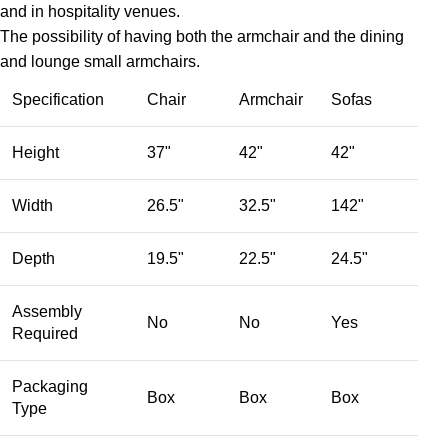
and in hospitality venues.‎
The possibility of having both the armchair and the dining
and lounge small armchairs.
Specification
Chair
Armchair
Sofas
Height
37"
42"
42"
Width
26.5"
32.5"
142"
Depth
19.5"
22.5"
24.5"
Assembly
No
No
Yes
Required
Packaging
Box
Box
Box
Type