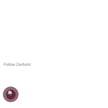
Ghế bành
Sofas
Kệ tủ
Giường
Chăn Ga Gối Nệm
Decor
Phụ kiện
Nội thất hoàn thiện
Follow Zenfurni:
Hướng dẫn khách hàng
Hướng dẫn đặt hàng
Chính sách thanh toán
Chính sách bảo hành
Chính sách vận chuyển