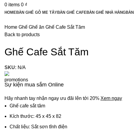
0
items
0
₫
HOME
BÀN GHẾ GỖ ME TÂY
BÀN GHẾ CAFE
BÀN GHẾ NHÀ HÀNG
BÀN
Home
Ghế
Ghế ăn
Ghế Cafe Sắt Tăm
Back to products
Ghế Cafe Sắt Tăm
SKU:
N/A
Sự kiện mua sắm Online
Hãy nhanh tay nhận ngay ưu đãi lên tới 20%
Xem ngay
Ghế cafe sắt tăm
Kích thước: 45 x 45 x 82
Chất liệu: Sắt sơn tĩnh điện