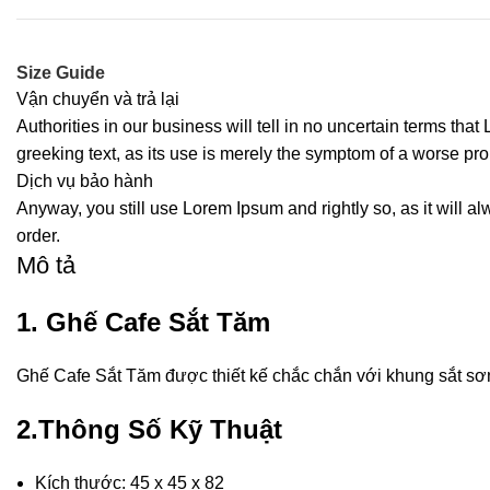
Size Guide
Vận chuyển và trả lại
Authorities in our business will tell in no uncertain terms tha
greeking text, as its use is merely the symptom of a worse pro
Dịch vụ bảo hành
Anyway, you still use Lorem Ipsum and rightly so, as it will a
order.
Mô tả
1. Ghế Cafe Sắt Tăm
Ghế Cafe Sắt Tăm được thiết kế chắc chắn với khung sắt sơn
2.Thông Số Kỹ Thuật
Kích thước: 45 x 45 x 82