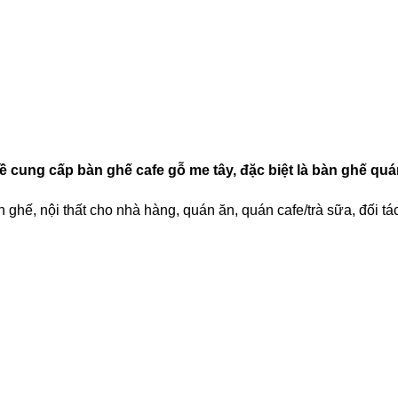
ề cung cấp bàn ghế cafe gỗ me tây, đặc biệt là bàn ghế quán
ế, nội thất cho nhà hàng, quán ăn, quán cafe/trà sữa, đối tác u