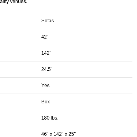
lity venues.‎
Sofas
42"
142"
24.5"
Yes
Box
180 lbs.
46" x 142" x 25"