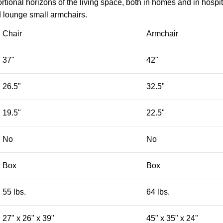
ional horizons of the living space, both in homes and in hospita
d lounge small armchairs.
Chair
Armchair
37"
42"
26.5"
32.5"
19.5"
22.5"
No
No
Box
Box
55 lbs.
64 lbs.
27" x 26" x 39"
45" x 35" x 24"