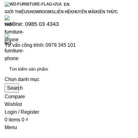
EN
GIỚI THIỆU
SHOWROOMS
LIÊN HỆ
KHUYẾN MÃI
KIẾN THỨC
Hotline: 0985 03 4343
Tư vấn công trình: 0979 345 101
Chọn danh mục
Search
Compare
Wishlist
Login / Register
0
items
0
₫
Menu