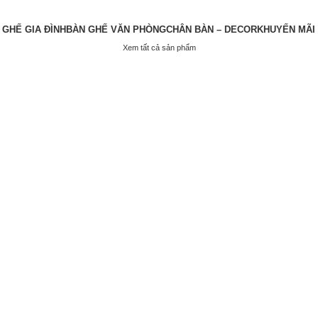
 GHẾ GIA ĐÌNH
BÀN GHẾ VĂN PHÒNG
CHÂN BÀN – DECOR
KHUYẾN MÃI
Xem tất cả sản phẩm