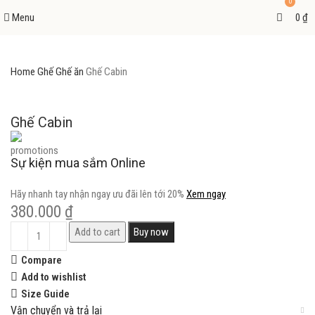
0
Menu
0
₫
Home
Ghế
Ghế ăn
Ghế Cabin
Ghế Cabin
Sự kiện mua sắm Online
Hãy nhanh tay nhận ngay ưu đãi lên tới 20%
Xem ngay
380.000
₫
Add to cart
Buy now
Compare
Add to wishlist
Size Guide
Vận chuyển và trả lại