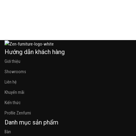
h
Đ
Hướng dẫn khách hàng
Giới thiệu
Showrooms
Liên hệ
Khuyến mãi
Kiến thức
Profile Zenfurni
Danh mục sản phẩm
Bàn