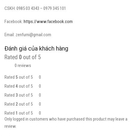
CSKH: 0985 03 4343 – 0979 345 101
Facebook:
https://www.facebook.com
Email: zenfurni@gmail.com
Đánh giá của khách hàng
Rated
0
out of 5
0 reviews
Rated
5
out of 5
0
Rated
4
out of 5
0
Rated
3
out of 5
0
Rated
2
out of 5
0
Rated
1
out of 5
0
Only logged in customers who have purchased this product may leave a
review.