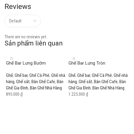
Reviews
There are no reviews yet.
Sản phẩm liên quan
Ghế Bar Lưng Bướm
Ghế Bar Lưng Tròn
Ghế
,
Ghế bar
,
Ghế Cà Phê
,
Ghế nhà
Ghế
,
Ghế bar
,
Ghế Cà Phê
,
Ghế nhà
hàng
,
Ghế sắt
,
Bàn Ghế Cafe
,
Bàn
hàng
,
Ghế sắt
,
Bàn Ghế Cafe
,
Bàn
Ghế Gia Đình
,
Bàn Ghế Nhà Hàng
Ghế Gia Đình
,
Bàn Ghế Nhà Hàng
895.000
₫
1.225.000
₫
Add to cart
Add to cart
G
G