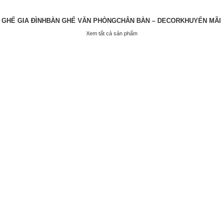
 GHẾ GIA ĐÌNH
BÀN GHẾ VĂN PHÒNG
CHÂN BÀN – DECOR
KHUYẾN MÃI
Xem tất cả sản phẩm