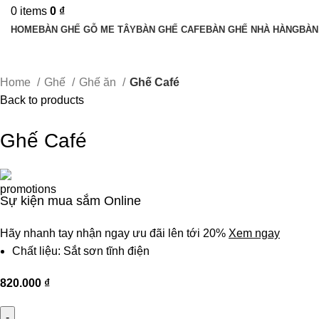
0
items
0
₫
HOME
BÀN GHẾ GỖ ME TÂY
BÀN GHẾ CAFE
BÀN GHẾ NHÀ HÀNG
BÀN
Home
Ghế
Ghế ăn
Ghế Café
Back to products
Ghế Café
Sự kiện mua sắm Online
Hãy nhanh tay nhận ngay ưu đãi lên tới 20%
Xem ngay
Chất liệu: Sắt sơn tĩnh điện
820.000
₫