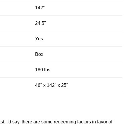
142"
24.5"
Yes
Box
180 lbs.
46" x 142" x 25"
st, I'd say, there are some redeeming factors in favor of