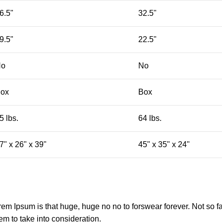
6.5"
32.5"
9.5"
22.5"
No
No
ox
Box
5 lbs.
64 lbs.
7" x 26" x 39"
45" x 35" x 24"
orem Ipsum is that huge, huge no no to forswear forever. Not so fa
em to take into consideration.