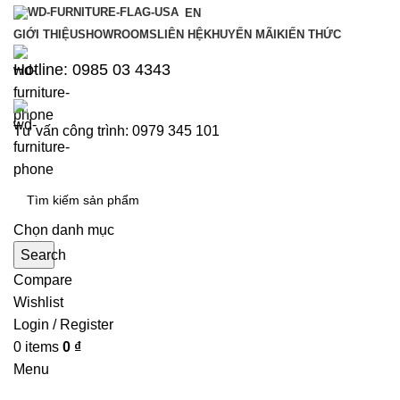
EN
GIỚI THIỆU
SHOWROOMS
LIÊN HỆ
KHUYẾN MÃI
KIẾN THỨC
Hotline: 0985 03 4343
Tư vấn công trình: 0979 345 101
Chọn danh mục
Search
Compare
Wishlist
Login / Register
0
items
0
₫
Menu