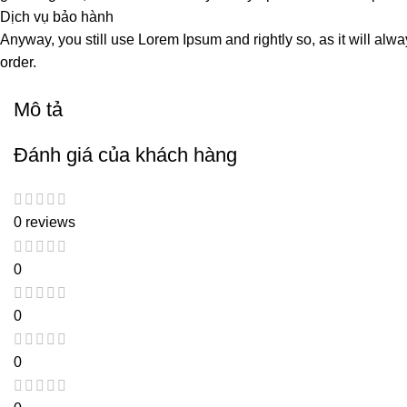
Dịch vụ bảo hành
Anyway, you still use Lorem Ipsum and rightly so, as it will alw
order.
Mô tả
Đánh giá của khách hàng
0 reviews
0
0
0