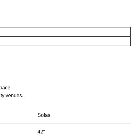
space.
ty venues.‎
Sofas
42"