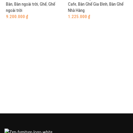
Bàn
,
Bàn ngoài trời
,
Ghế
,
Ghế
Cafe
,
Bàn Ghế Gia Đình
,
Bàn Ghế
ngoài trời
Nhà Hàng
9.200.000
₫
1.225.000
₫
Add to cart
Add to cart
G
G
h
G
7