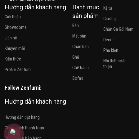
Hướng dẫn khách hàng
Danh mục
Kệ tủ
sản phẩm
Giới thiệu
Giường
Bàn
Showrooms
Chăn Ga Gối Nệm
Mặt bàn
Liên hệ
Decor
Chân bàn
Khuyến mãi
Phụ kiện
Ghế
Kiến thức
Nội thất hoàn
thiện
Ghế bành
Profile Zenfurni
Sofas
Follow Zenfurni:
Hướng dẫn khách hàng
Hướng dẫn đặt hàng
Chính sách thanh toán
Chính sách bảo hành