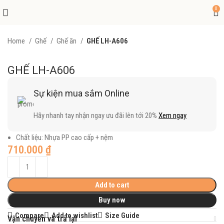
0
Home
Ghế
Ghế ăn
GHẾ LH-A606
GHẾ LH-A606
Sự kiện mua sắm Online
Hãy nhanh tay nhận ngay ưu đãi lên tới 20%
Xem ngay
Chất liệu: Nhựa PP cao cấp + nệm
710.000
₫
Add to cart
Buy now
Compare
Add to wishlist
Size Guide
Vận chuyển và trả lại