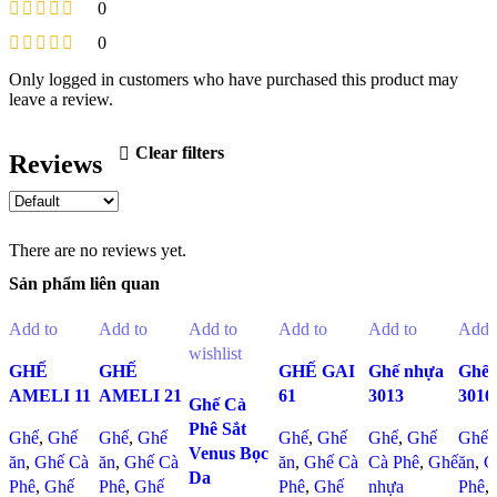
0
0
Only logged in customers who have purchased this product may
leave a review.
Clear filters
Reviews
There are no reviews yet.
Sản phẩm liên quan
Add to
Add to
Add to
Add to
Add to
Add 
wishlist
wishlist
wishlist
wishlist
wishlist
wishl
GHẾ
GHẾ
GHẾ GAI
Ghế nhựa
Ghế 
AMELI 11
AMELI 21
61
3013
3016
Ghế Cà
Phê Sắt
Ghế
,
Ghế
Ghế
,
Ghế
Ghế
,
Ghế
Ghế
,
Ghế
Ghế
,
Venus Bọc
ăn
,
Ghế Cà
ăn
,
Ghế Cà
ăn
,
Ghế Cà
Cà Phê
,
Ghế
ăn
,
G
Da
Phê
,
Ghế
Phê
,
Ghế
Phê
,
Ghế
nhựa
Phê
,