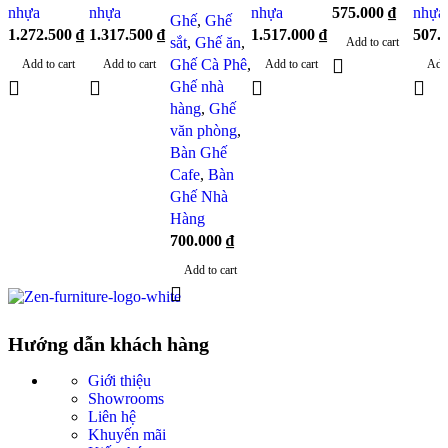
nhựa
nhựa
nhựa
575.000
₫
nhựa
Ghế
,
Ghế
1.272.500
₫
1.317.500
₫
1.517.000
₫
507.
sắt
,
Ghế ăn
,
Add to cart
Ghế Cà Phê
,
Add to cart
Add to cart
Add to cart
Add 
Ghế nhà
hàng
,
Ghế
văn phòng
,
Bàn Ghế
Cafe
,
Bàn
Ghế Nhà
Hàng
700.000
₫
Add to cart
Hướng dẫn khách hàng
Giới thiệu
Showrooms
Liên hệ
Khuyến mãi