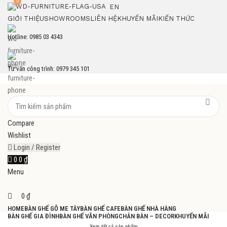
0
EN
GIỚI THIỆU
SHOWROOMS
LIÊN HỆ
KHUYẾN MÃI
KIẾN THỨC
Hotline: 0985 03 4343
Tư vấn công trình: 0979 345 101
Compare
Wishlist
Login / Register
0
0
₫
Menu
0
₫
HOME
BÀN GHẾ GỖ ME TÂY
BÀN GHẾ CAFE
BÀN GHẾ NHÀ HÀNG
BÀN GHẾ GIA ĐÌNH
BÀN GHẾ VĂN PHÒNG
CHÂN BÀN – DECOR
KHUYẾN MÃI
Xem tất cả sản phẩm