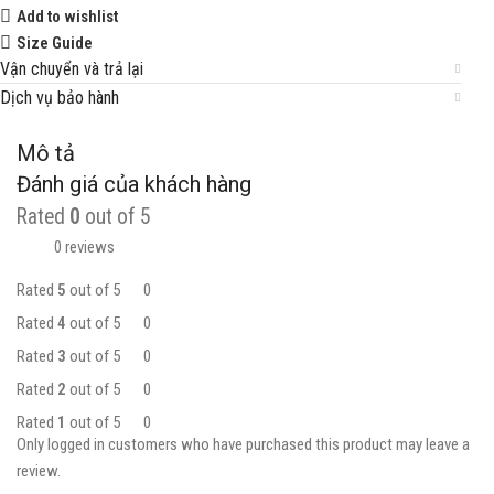
Add to wishlist
Size Guide
Vận chuyển và trả lại
Dịch vụ bảo hành
Mô tả
Đánh giá của khách hàng
Rated
0
out of 5
0 reviews
Rated
5
out of 5
0
Rated
4
out of 5
0
Rated
3
out of 5
0
Rated
2
out of 5
0
Rated
1
out of 5
0
Only logged in customers who have purchased this product may leave a
review.