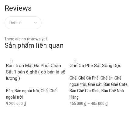
Reviews
There are no reviews yet.
Sản phẩm liên quan
Bàn Tròn Mặt Đá Phối Chân
Ghế Cà Phê Sắt Song Dọc
Sắt 1 bàn 6 ghế ( có bán lẻ số
Ghế
,
Ghế Cà Phê
,
Ghế ăn
,
Ghế
lượng )
ngoài trời
,
Ghế sắt
,
Bàn Ghế Cafe
,
Bàn
,
Bàn ngoài trời
,
Ghế
,
Ghế
Bàn Ghế Gia Đình
,
Bàn Ghế Nhà
ngoài trời
Hàng
9.200.000
₫
455.000
₫
–
485.000
₫
Add to cart
Select options
G
G