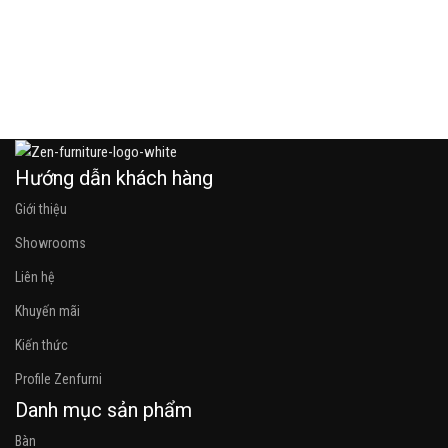
h
Đ
3
Hướng dẫn khách hàng
Giới thiệu
Showrooms
Liên hệ
Khuyến mãi
Kiến thức
Profile Zenfurni
Danh mục sản phẩm
Bàn