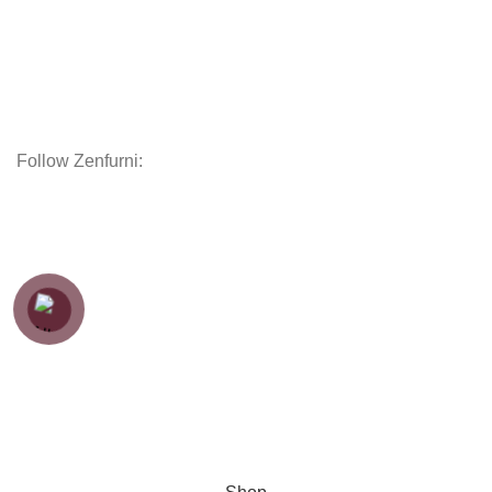
Chăn Ga Gối Nệm
Decor
Phụ kiện
Nội thất hoàn thiện
Follow Zenfurni:
Hướng dẫn khách hàng
Hướng dẫn đặt hàng
Chính sách thanh toán
Chính sách bảo hành
Chính sách vận chuyển
Chính sách bảo mật
Copyright
Zenfurniture
2024.
Web by
Thanh