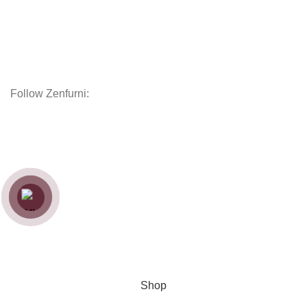
Chăn Ga Gối Nệm
Decor
Phụ kiện
Nội thất hoàn thiện
Follow Zenfurni:
Hướng dẫn khách hàng
Hướng dẫn đặt hàng
Chính sách thanh toán
Chính sách bảo hành
Chính sách vận chuyển
Chính sách bảo mật
Copyright
Zenfurniture
2024.
Web by
Thanh
Shop