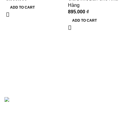
Hàng
ADD TO CART
895.000
₫
G
ADD TO CART
G
C
G
B
G
Hướng dẫn khách hàng
Giới thiệu
Showrooms