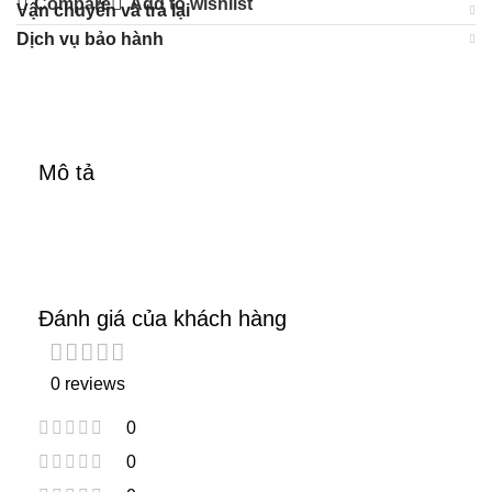
Compare
Add to wishlist
Vận chuyển và trả lại
Dịch vụ bảo hành
Mô tả
Đánh giá của khách hàng
0 reviews
0
0