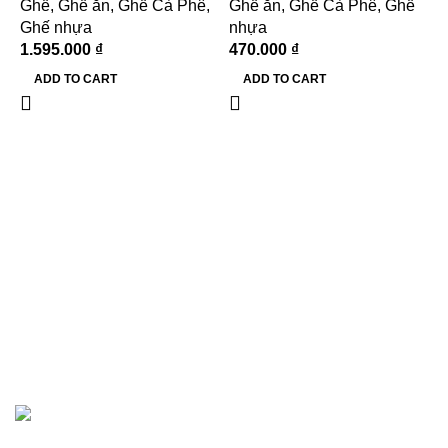
Ghế
,
Ghế ăn
,
Ghế Cà Phê
,
Ghế ăn
,
Ghế Cà Phê
,
Ghế
Ghế nhựa
nhựa
1.595.000
₫
470.000
₫
ADD TO CART
ADD TO CART
G
G
n
5
Hướng dẫn khách hàng
Danh mục
Kệ tủ