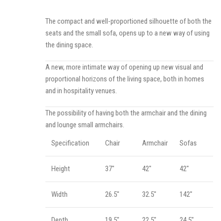
The compact and well-proportioned silhouette of both the
seats and the small sofa, opens up to a new way of using
the dining space.
A new, more intimate way of opening up new visual and
proportional horizons of the living space, both in homes
and in hospitality venues.‎
The possibility of having both the armchair and the dining
and lounge small armchairs.
Specification
Chair
Armchair
Sofas
Height
37"
42"
42"
Width
26.5"
32.5"
142"
Depth
19.5"
22.5"
24.5"