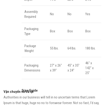
Assembly
No
No
Yes
Required
Packaging
Box
Box
Box
Type
Package
55 lbs.
64 lbs.
180 lbs.
Weight
46" x
Packaging
27" x 26"
45" x 35"
142" x
Dimensions
x 39"
x 24"
25"
Size Guide
Vận chuyển và trả lại
Authorities in our business will tell in no uncertain terms that Lorem
Ipsum is that huge, huge no no to forswear forever. Not so fast, I'd say,