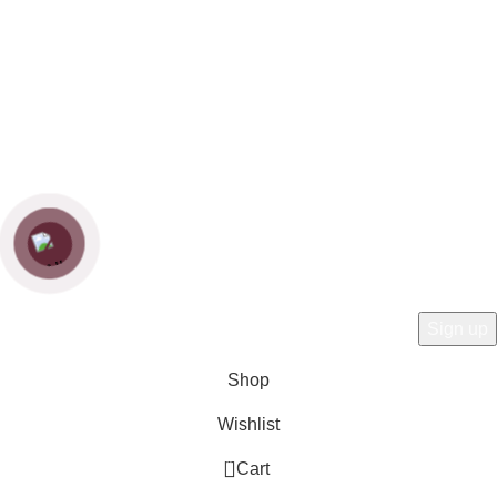
Chính sách bảo hành
Chính sách vận chuyển
Chính sách bảo mật
Copyright
Zenfurniture
2024.
Web by
Thanh
Hey You, Sign Up And
Connect To Woodmart!
the first to learn about our latest trends
Shop
Wishlist
0
Cart