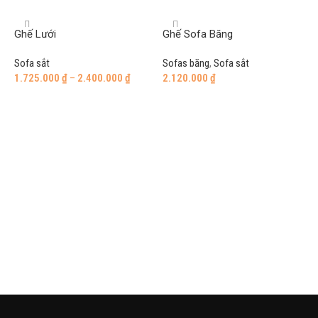
Ghế Lưới
Ghế Sofa Băng
Sofa sắt
Sofas băng
,
Sofa sắt
1.725.000
₫
–
2.400.000
₫
2.120.000
₫
Select options
Add to cart
G
S
2