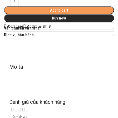
Add to cart
Buy now
Compare
Add to wishlist
Vận chuyển và trả lại
Dịch vụ bảo hành
Mô tả
Đánh giá của khách hàng
0 reviews