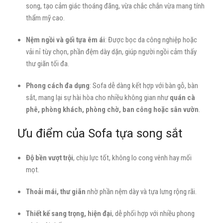
song, tạo cảm giác thoáng đãng, vừa chắc chắn vừa mang tính
thẩm mỹ cao.
Nệm ngồi và gối tựa êm ái
: Được bọc da công nghiệp hoặc
vải nỉ tùy chọn, phần đệm dày dặn, giúp người ngồi cảm thấy
thư giãn tối đa.
Phong cách đa dụng
: Sofa dễ dàng kết hợp với bàn gỗ, bàn
sắt, mang lại sự hài hòa cho nhiều không gian như
quán cà
phê, phòng khách, phòng chờ, ban công hoặc sân vườn
.
Ưu điểm của Sofa tựa song sắt
Độ bền vượt trội
, chịu lực tốt, không lo cong vênh hay mối
mọt.
Thoải mái, thư giãn
nhờ phần nệm dày và tựa lưng rộng rãi.
Thiết kế sang trọng, hiện đại
, dễ phối hợp với nhiều phong