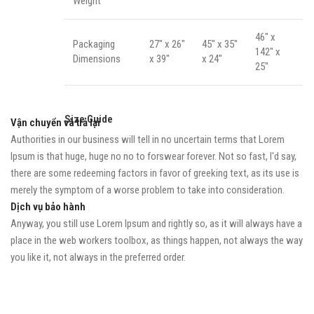
Weight
46" x
Packaging
27" x 26"
45" x 35"
142" x
Dimensions
x 39"
x 24"
25"
Size Guide
Vận chuyển và trả lại
Authorities in our business will tell in no uncertain terms that Lorem
Ipsum is that huge, huge no no to forswear forever. Not so fast, I'd say,
there are some redeeming factors in favor of greeking text, as its use is
merely the symptom of a worse problem to take into consideration.
Dịch vụ bảo hành
Anyway, you still use Lorem Ipsum and rightly so, as it will always have a
place in the web workers toolbox, as things happen, not always the way
you like it, not always in the preferred order.