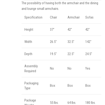
The possibility of having both the armchair and the dining
and lounge small armchairs.
Specification
Chair
Armchair
Sofas
Height
37"
42"
42"
Width
26.5"
32.5"
142"
Depth
19.5"
22.5"
24.5"
Assembly
No
No
Yes
Required
Packaging
Box
Box
Box
Type
Package
55 lbs.
64 lbs.
180 lbs.