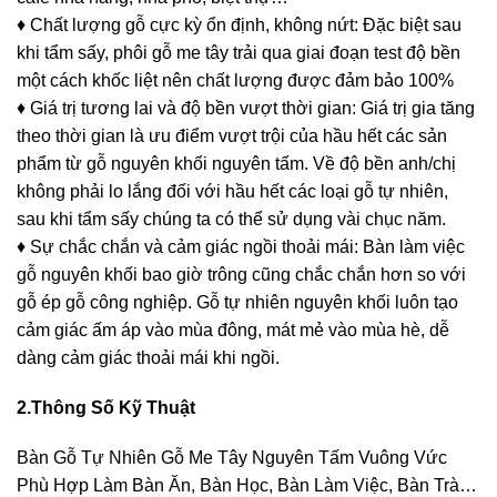
♦ Chất lượng gỗ cực kỳ ổn định, không nứt: Đặc biệt sau
khi tẩm sấy, phôi gỗ me tây trải qua giai đoạn test độ bền
một cách khốc liệt nên chất lượng được đảm bảo 100%
♦ Giá trị tương lai và độ bền vượt thời gian: Giá trị gia tăng
theo thời gian là ưu điểm vượt trội của hầu hết các sản
phẩm từ gỗ nguyên khối nguyên tấm. Về độ bền anh/chị
không phải lo lắng đối với hầu hết các loại gỗ tự nhiên,
sau khi tẩm sấy chúng ta có thể sử dụng vài chục năm.
♦ Sự chắc chắn và cảm giác ngồi thoải mái: Bàn làm việc
gỗ nguyên khối bao giờ trông cũng chắc chắn hơn so với
gỗ ép gỗ công nghiệp. Gỗ tự nhiên nguyên khối luôn tạo
cảm giác ấm áp vào mùa đông, mát mẻ vào mùa hè, dễ
dàng cảm giác thoải mái khi ngồi.
2.Thông Số Kỹ Thuật
Bàn Gỗ Tự Nhiên Gỗ Me Tây Nguyên Tấm Vuông Vức
Phù Hợp Làm Bàn Ăn, Bàn Học, Bàn Làm Việc, Bàn Trà…