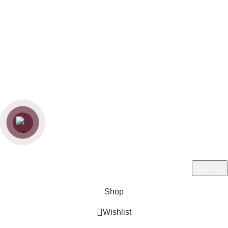
Chính sách thanh toán
Chính sách bảo hành
Chính sách vận chuyển
Chính sách bảo mật
Copyright
Zenfurniture
2024.
Web by
Thanh
Hey You, Sign Up And
Connect To Woodmart!
the first to learn about our latest trends
Shop
Wishlist