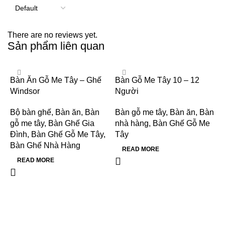
There are no reviews yet.
Sản phẩm liên quan
Bàn Ăn Gỗ Me Tây – Ghế
Bàn Gỗ Me Tây 10 – 12
Windsor
Người
Bộ bàn ghế
,
Bàn ăn
,
Bàn
Bàn gỗ me tây
,
Bàn ăn
,
Bàn
gỗ me tây
,
Bàn Ghế Gia
nhà hàng
,
Bàn Ghế Gỗ Me
Đình
,
Bàn Ghế Gỗ Me Tây
,
Tây
Bàn Ghế Nhà Hàng
READ MORE
READ MORE
B
N
B
n
T