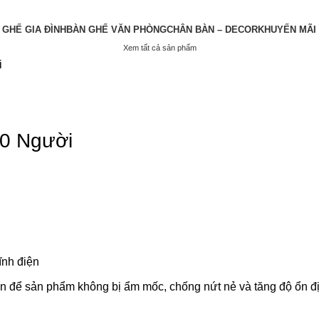
 GHẾ GIA ĐÌNH
BÀN GHẾ VĂN PHÒNG
CHÂN BÀN – DECOR
KHUYẾN MÃI
Xem tất cả sản phẩm
i
10 Người
ĩnh điện
n để sản phẩm không bị ẩm mốc, chống nứt nẻ và tăng độ ổn đị