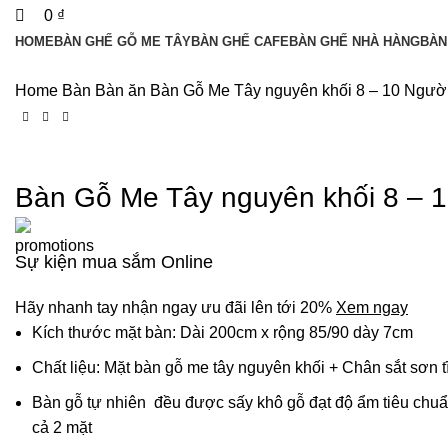
0
₫
HOME
BÀN GHẾ GỖ ME TÂY
BÀN GHẾ CAFE
BÀN GHẾ NHÀ HÀNG
BÀN
Home
Bàn
Bàn ăn
Bàn Gỗ Me Tây nguyên khối 8 – 10 Ngườ
Bàn Gỗ Me Tây nguyên khối 8 – 
Sự kiện mua sắm Online
Hãy nhanh tay nhận ngay ưu đãi lên tới 20%
Xem ngay
Kích thước mặt bàn: Dài 200cm x rộng 85/90 dày 7cm
Chất liệu: Mặt bàn gỗ me tây nguyên khối + Chân sắt sơn t
Bàn gỗ tự nhiên đều được sấy khô gỗ đạt độ ẩm tiêu chuẩ
cả 2 mặt