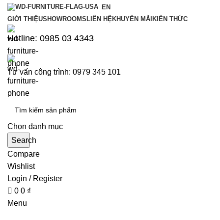
0
0
EN
GIỚI THIỆU
SHOWROOMS
LIÊN HỆ
KHUYẾN MÃI
KIẾN THỨC
Hotline: 0985 03 4343
Tư vấn công trình: 0979 345 101
Chọn danh mục
Search
Compare
Wishlist
Login / Register
0
0
₫
Menu