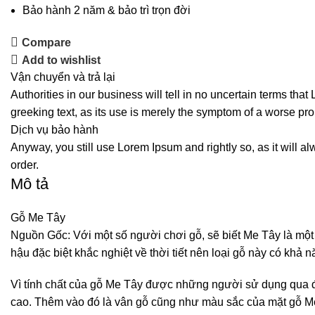
Bảo hành 2 năm & bảo trì trọn đời
Compare
Add to wishlist
Vận chuyển và trả lại
Authorities in our business will tell in no uncertain terms tha
greeking text, as its use is merely the symptom of a worse pro
Dịch vụ bảo hành
Anyway, you still use Lorem Ipsum and rightly so, as it will a
order.
Mô tả
Gỗ Me Tây
Nguồn Gốc: Với một số người chơi gỗ, sẽ biết Me Tây là một
hậu đặc biệt khắc nghiệt về thời tiết nên loại gỗ này có khả
Vì tính chất của gỗ Me Tây được những người sử dụng qua đánh
cao. Thêm vào đó là vân gỗ cũng như màu sắc của mặt gỗ Me 