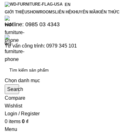
EN
GIỚI THIỆU
SHOWROOMS
LIÊN HỆ
KHUYẾN MÃI
KIẾN THỨC
Hotline: 0985 03 4343
Tư vấn công trình: 0979 345 101
Chọn danh mục
Search
Compare
Wishlist
Login / Register
0
items
0
₫
Menu