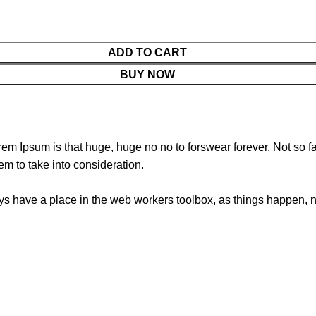
ADD TO CART
BUY NOW
orem Ipsum is that huge, huge no no to forswear forever. Not so fa
em to take into consideration.
ays have a place in the web workers toolbox, as things happen, no