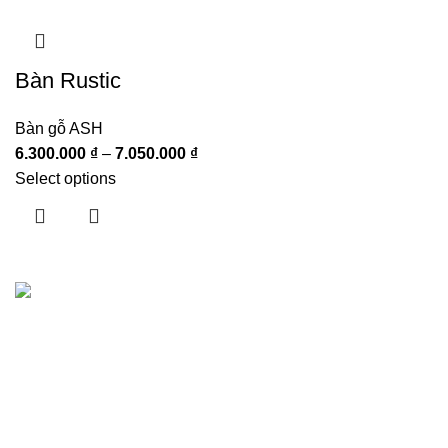
Bàn Rustic
Bàn gỗ ASH
6.300.000
₫
–
7.050.000
₫
Select options
Hướng dẫn khách hàng
Giới thiệu
Showrooms
Liên hệ