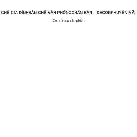
 GHẾ GIA ĐÌNH
BÀN GHẾ VĂN PHÒNG
CHÂN BÀN – DECOR
KHUYẾN MÃI
Xem tất cả sản phẩm