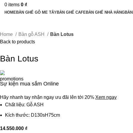
0
items
0
₫
HOME
BÀN GHẾ GỖ ME TÂY
BÀN GHẾ CAFE
BÀN GHẾ NHÀ HÀNG
BÀN
Home
Bàn gỗ ASH
Bàn Lotus
Back to products
Bàn Lotus
Sự kiện mua sắm Online
Hãy nhanh tay nhận ngay ưu đãi lên tới 20%
Xem ngay
Chất liệu: Gỗ ASH
Kích thước: D130sH75cm
14.550.000
₫