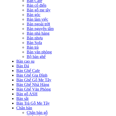
Bàn Cafe
Bàn cổ điển
Bàn gỗ me tây
Bàn góc
Bàn làm việc
Bàn ngoài trời
Bàn nguyên tấm
Bàn nhà hàng
Bàn nhựa
Bàn Sofa
Bàn trà
Bàn văn phòng
Bộ bàn ghế
Bàn cao su
Bàn Đá
Bàn Ghế Cafe
Bàn Ghế Gia Đình
Bàn Ghế Gỗ Me Tây
Bàn Ghế Nhà Hàng
Bàn Ghế Văn Phòng
Bàn gỗ ASH
Bàn sắt
Bàn Trà Gỗ Me Tây
Chân bàn
Chân bàn gỗ