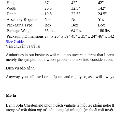
Height
37"
42"
42"
Width
26.5"
32.5"
142"
Depth
19.5"
22.5"
24.5"
Assembly Required
No
No
Yes
Packaging Type
Box
Box
Box
Package Weight
55 lbs.
64 lbs.
180 lbs.
Packaging Dimensions
27" x 26" x 39"
45" x 35" x 24"
46" x 142
Size Guide
Vận chuyển và trả lại
Authorities in our business will tell in no uncertain terms that Lorem
merely the symptom of a worse problem to take into consideration.
Dịch vụ bảo hành
Anyway, you still use Lorem Ipsum and rightly so, as it will always
Mô tả
Băng Sofa Chesterfield phong cách vintage là một tác phẩm nghệ th
tượng về mặt thẩm
mỹ
mà còn mang lại trải nghiệm thoải mái tuyệt 