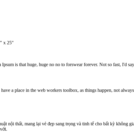
" x 25"
 Ipsum is that huge, huge no no to forswear forever. Not so fast, I'd say
 have a place in the web workers toolbox, as things happen, not always t
uật nội thất, mang lại vẻ đẹp sang trọng và tinh tế cho bất kỳ không g
vời.