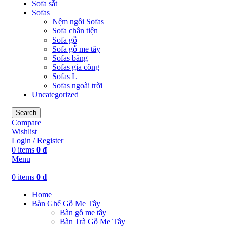
Sofa sắt
Sofas
Nệm ngồi Sofas
Sofa chân tiện
Sofa gỗ
Sofa gỗ me tây
Sofas băng
Sofas gia công
Sofas L
Sofas ngoài trời
Uncategorized
Search
Compare
Wishlist
Login / Register
0
items
0
₫
Menu
0
items
0
₫
Home
Bàn Ghế Gỗ Me Tây
Bàn gỗ me tây
Bàn Trà Gỗ Me Tây