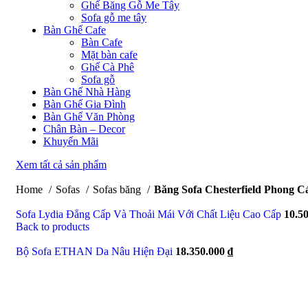
Ghế Băng Gỗ Me Tây
Sofa gỗ me tây
Bàn Ghế Cafe
Bàn Cafe
Mặt bàn cafe
Ghế Cà Phê
Sofa gỗ
Bàn Ghế Nhà Hàng
Bàn Ghế Gia Đình
Bàn Ghế Văn Phòng
Chân Bàn – Decor
Khuyến Mãi
Xem tất cả sản phẩm
Home
Sofas
Sofas băng
Băng Sofa Chesterfield Phong C
Sofa Lydia Đẳng Cấp Và Thoải Mái Với Chất Liệu Cao Cấp
10.5
Back to products
Bộ Sofa ETHAN Da Nâu Hiện Đại
18.350.000
₫