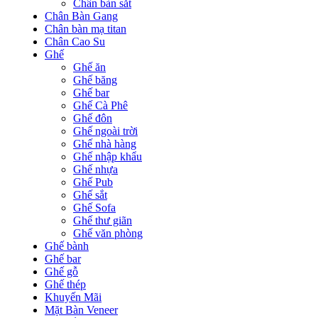
Chân bàn sắt
Chân Bàn Gang
Chân bàn mạ titan
Chân Cao Su
Ghế
Ghế ăn
Ghế băng
Ghế bar
Ghế Cà Phê
Ghế đôn
Ghế ngoài trời
Ghế nhà hàng
Ghế nhập khẩu
Ghế nhựa
Ghế Pub
Ghế sắt
Ghế Sofa
Ghế thư giãn
Ghế văn phòng
Ghế bành
Ghế bar
Ghế gỗ
Ghế thép
Khuyến Mãi
Mặt Bàn Veneer