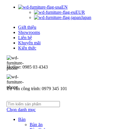
EN
EUR
Japan
Giới thiệu
Showrooms
Liên hệ
Khuyến mãi
Kiến thức
Hotline: 0985 03 4343
Tư vấn công trình: 0979 345 101
Chọn danh mục
Bàn
Bàn ăn