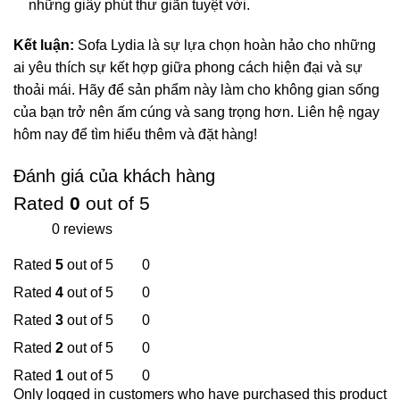
những giây phút thư giãn tuyệt vời.
Kết luận:
Sofa Lydia là sự lựa chọn hoàn hảo cho những
ai yêu thích sự kết hợp giữa phong cách hiện đại và sự
thoải mái. Hãy để sản phẩm này làm cho không gian sống
của bạn trở nên ấm cúng và sang trọng hơn. Liên hệ ngay
hôm nay để tìm hiểu thêm và đặt hàng!
Đánh giá của khách hàng
Rated
0
out of 5
0 reviews
Rated
5
out of 5
0
Rated
4
out of 5
0
Rated
3
out of 5
0
Rated
2
out of 5
0
Rated
1
out of 5
0
Only logged in customers who have purchased this product