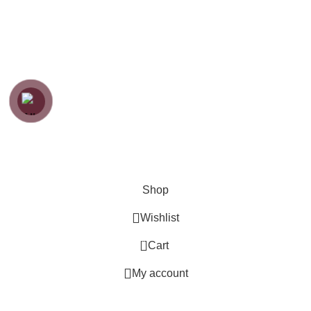
Hướng dẫn khách hàng
Hướng dẫn đặt hàng
Chính sách thanh toán
Chính sách bảo hành
Chính sách vận chuyển
Chính sách bảo mật
Copyright
Zenfurniture
2024.
Web by
Thanh
Shop
Wishlist
0
Cart
My account