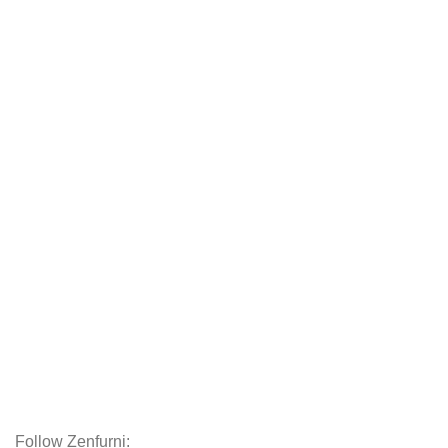
Danh mục sản phẩm
Bàn
Mặt bàn
Chân bàn
Ghế
Ghế bành
Sofas
Kệ tủ
Giường
Chăn Ga Gối Nệm
Decor
Phụ kiện
Nội thất hoàn thiện
Follow Zenfurni: