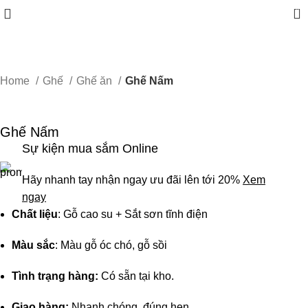
0
Home
Ghế
Ghế ăn
Ghế Nấm
-10%
Ghế Nấm
Sự kiện mua sắm Online
Hãy nhanh tay nhận ngay ưu đãi lên tới 20%
Xem
ngay
Chất liệu
: Gỗ cao su + Sắt sơn tĩnh điện
Màu sắc
: Màu gỗ óc chó, gỗ sồi
Tình trạng hàng:
Có sẵn tại kho.
Giao hàng:
Nhanh chóng, đúng hẹn.