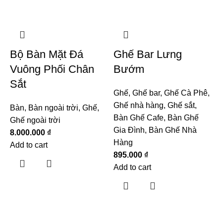
Bộ Bàn Mặt Đá
Ghế Bar Lưng
Vuông Phối Chân
Bướm
Sắt
Ghế
,
Ghế bar
,
Ghế Cà Phê
,
Ghế nhà hàng
,
Ghế sắt
,
Bàn
,
Bàn ngoài trời
,
Ghế
,
Bàn Ghế Cafe
,
Bàn Ghế
Ghế ngoài trời
Gia Đình
,
Bàn Ghế Nhà
8.000.000
₫
Hàng
Add to cart
895.000
₫
G
Add to cart
C
G
B
G