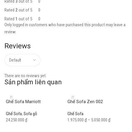
Rated
3
out of 5
0
Rated
2
out of 5
0
Rated
1
out of 5
0
Only logged in customers who have purchased this product may leave a
review.
Reviews
There are no reviews yet.
Sản phẩm liên quan
Ghế Sofa Marriott
Ghế Sofa Zen 002
Ghế Sofa
,
Sofa gỗ
Ghế Sofa
24.250.000
₫
1.975.000
₫
–
5.050.000
₫
Add to cart
Select options