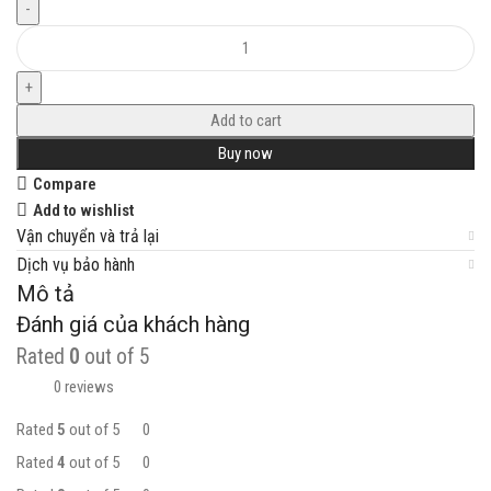
Add to cart
Buy now
Compare
Add to wishlist
Vận chuyển và trả lại
Dịch vụ bảo hành
Mô tả
Đánh giá của khách hàng
Rated
0
out of 5
0 reviews
Rated
5
out of 5
0
Rated
4
out of 5
0