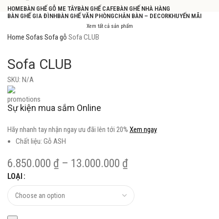
HOME
BÀN GHẾ GỖ ME TÂY
BÀN GHẾ CAFE
BÀN GHẾ NHÀ HÀNG
BÀN GHẾ GIA ĐÌNH
BÀN GHẾ VĂN PHÒNG
CHÂN BÀN – DECOR
KHUYẾN MÃI
Xem tất cả sản phẩm
Home
Sofas
Sofa gỗ
Sofa CLUB
Sofa CLUB
SKU:
N/A
Sự kiện mua sắm Online
Hãy nhanh tay nhận ngay ưu đãi lên tới 20%
Xem ngay
Chất liệu: Gỗ ASH
6.850.000
₫
–
13.000.000
₫
LOẠI