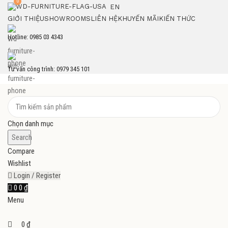
0
EN
GIỚI THIỆU
SHOWROOMS
LIÊN HỆ
KHUYẾN MÃI
KIẾN THỨC
Hotline: 0985 03 4343
Tư vấn công trình: 0979 345 101
Chọn danh mục
Search
Compare
Wishlist
Login / Register
0
0
₫
Menu
0
₫